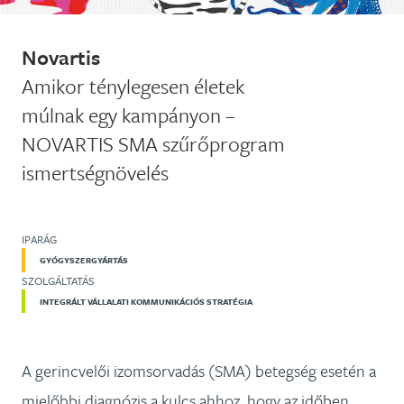
Novartis
Amikor ténylegesen életek
múlnak egy kampányon –
NOVARTIS SMA szűrőprogram
ismertségnövelés
IPARÁG
GYÓGYSZERGYÁRTÁS
SZOLGÁLTATÁS
INTEGRÁLT VÁLLALATI KOMMUNIKÁCIÓS STRATÉGIA
A gerincvelői izomsorvadás (SMA) betegség esetén a
mielőbbi diagnózis a kulcs ahhoz, hogy az időben