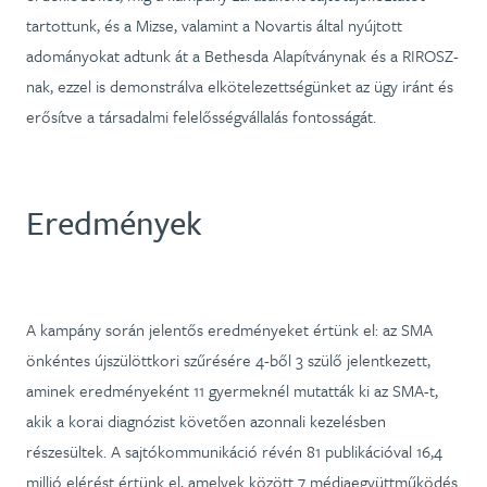
tartottunk, és a Mizse, valamint a Novartis által nyújtott
adományokat adtunk át a Bethesda Alapítványnak és a RIROSZ-
nak, ezzel is demonstrálva elkötelezettségünket az ügy iránt és
erősítve a társadalmi felelősségvállalás fontosságát.
Eredmények
A kampány során jelentős eredményeket értünk el: az SMA
önkéntes újszülöttkori szűrésére 4-ből 3 szülő jelentkezett,
aminek eredményeként 11 gyermeknél mutatták ki az SMA-t,
akik a korai diagnózist követően azonnali kezelésben
részesültek. A sajtókommunikáció révén 81 publikációval 16,4
millió elérést értünk el, amelyek között 7 médiaegyüttműködés