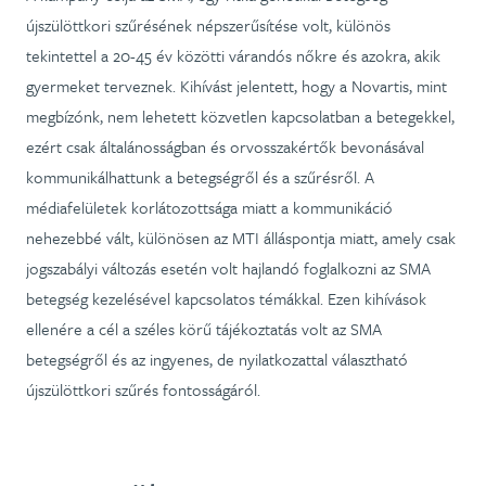
újszülöttkori szűrésének népszerűsítése volt, különös
tekintettel a 20-45 év közötti várandós nőkre és azokra, akik
gyermeket terveznek. Kihívást jelentett, hogy a Novartis, mint
megbízónk, nem lehetett közvetlen kapcsolatban a betegekkel,
ezért csak általánosságban és orvosszakértők bevonásával
kommunikálhattunk a betegségről és a szűrésről. A
médiafelületek korlátozottsága miatt a kommunikáció
nehezebbé vált, különösen az MTI álláspontja miatt, amely csak
jogszabályi változás esetén volt hajlandó foglalkozni az SMA
betegség kezelésével kapcsolatos témákkal. Ezen kihívások
ellenére a cél a széles körű tájékoztatás volt az SMA
betegségről és az ingyenes, de nyilatkozattal választható
újszülöttkori szűrés fontosságáról.