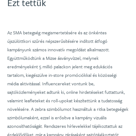
Ezt tettük
Az SMA betegség megismertetésére és az önkéntes
újszülöttkori szűrés népszerűsítésére indított átfogó
kampányunk számos innovatív megoldást alkalmazott.
Együttműködtünk a Mizse ásványvízzel, melynek
eredményeként 5 millió palackon jelent meg edukációs
tartalom, kiegészülve in-store promóciókkal és közösségi
média aktivitással. Influencereket vontunk be,
sajtóközleményeket adtunk ki, online hirdetéseket futtattunk,
valamint leafleteket és roll-upokat készítettünk a tudatosság
növelésére. A zebra szimbólumot használtuk a ritka betegségek
szimbólumaként, ezzel is erősítve a kampány vizuális
azonosíthatóságát. Rendszeres hírlevelekkel tájékoztattuk az
érdeklődőket, míg a kampány zárásaként sajtótájékoztatót