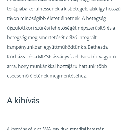
terápiába kerülhessenek a kisbetegek, akik így hosszú
távon minőségibb életet élhetnek. A betegség
újszülöttkori szűrési lehetőségét népszerűsítő és a
betegség megismertetését célzó integrált
kampányunkban együttműködtünk a Bethesda
Kórházzal és a MIZSE ásványvízzel. Büszkék vagyunk
arra, hogy munkánkkal hozzájárulhattunk több
csecsemő életének megmentéséhez.
A kihívás
A kampány célja az SMA, egy ritka genetikai betegség