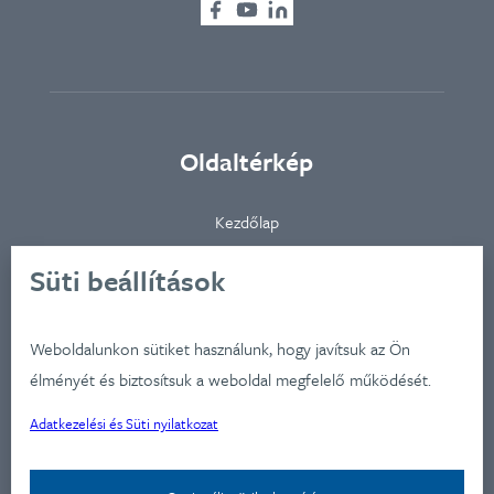
Oldaltérkép
Kezdőlap
Ügynökségünkről
Süti beállítások
Ügyfeleink
Iparágak
Weboldalunkon sütiket használunk, hogy javítsuk az Ön
Szolgátatásaink
élményét és biztosítsuk a weboldal megfelelő működését.
Munkáink
Adatkezelési és Süti nyilatkozat
Aktualitások
Képzéseink