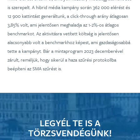
is szerepelt. A hibrid média kampány során 362 000 elérést és
12 900 kattintást generáltunk, a click-through arány átlagosan
3,85% volt, ami jelentősen meghaladja az 1-2%-os átlagos
benchmarkot. Az aktivitásra vetített költség is jelentősen
alacsonyabb volt a benchmarkhoz képest, ami gazdaságosabbá
tette a kampányt. Bár a mintaprogram 2023 decemberével
zárult, reméljük, hogy sikerül a haza szűrési protokollba
beépíteni az SMA szűrést is.
LEGYÉL TE IS A
TÖRZSVENDÉGÜNK!