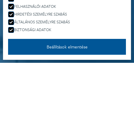
FELHASZNÁLÓI ADATOK
HIRDETÉSI SZEMÉLYRE SZABÁS
ÁLTALÁNOS SZEMÉLYRE SZABÁS
BIZTONSÁGI ADATOK
Beállítások elmentése
Ügynökségünkről
A kreatív és a pr-szakma innovációit felhasználó