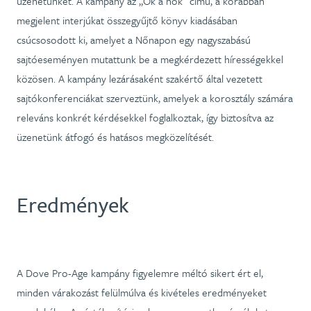
üzenetünket. A kampány az „Ők a nők” című, a korábban
megjelent interjúkat összegyűjtő könyv kiadásában
csúcsosodott ki, amelyet a Nőnapon egy nagyszabású
sajtóeseményen mutattunk be a megkérdezett hírességekkel
közösen. A kampány lezárásaként szakértő által vezetett
sajtókonferenciákat szerveztünk, amelyek a korosztály számára
releváns konkrét kérdésekkel foglalkoztak, így biztosítva az
üzenetünk átfogó és hatásos megközelítését.
Eredmények
A Dove Pro-Age kampány figyelemre méltó sikert ért el,
minden várakozást felülmúlva és kivételes eredményeket