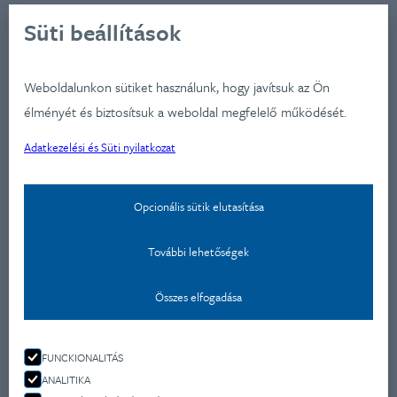
Ügynökségünkről
Süti beállítások
Ügyfeleink
Iparágak
Weboldalunkon sütiket használunk, hogy javítsuk az Ön
Szolgátatásaink
élményét és biztosítsuk a weboldal megfelelő működését.
Munkáink
Adatkezelési és Süti nyilatkozat
Aktualitások
Képzéseink
Opcionális sütik elutasítása
Kapcsolat
Adatkezelési nyilatkozat
További lehetőségek
Kapcsolat
Összes elfogadása
Montevideo u 9.
1037 Budapest
FUNCKIONALITÁS
ANALITIKA
+36 70 477 4650