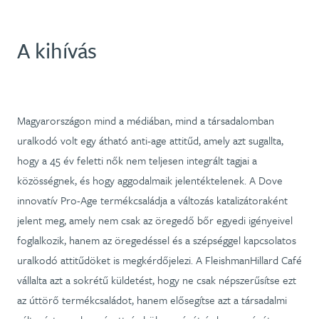
A kihívás
Magyarországon mind a médiában, mind a társadalomban
uralkodó volt egy átható anti-age attitűd, amely azt sugallta,
hogy a 45 év feletti nők nem teljesen integrált tagjai a
közösségnek, és hogy aggodalmaik jelentéktelenek. A Dove
innovatív Pro-Age termékcsaládja a változás katalizátoraként
jelent meg, amely nem csak az öregedő bőr egyedi igényeivel
foglalkozik, hanem az öregedéssel és a szépséggel kapcsolatos
uralkodó attitűdöket is megkérdőjelezi. A FleishmanHillard Café
vállalta azt a sokrétű küldetést, hogy ne csak népszerűsítse ezt
az úttörő termékcsaládot, hanem elősegítse azt a társadalmi