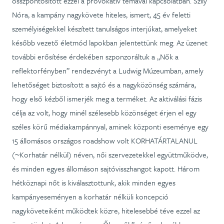
összpontosított ezzel a provokatív témával kapcsolatban. Szily
Nóra, a kampány nagykövete hiteles, ismert, 45 év feletti
személyiségekkel készített tanulságos interjúkat, amelyeket
később vezető életmód lapokban jelentettünk meg. Az üzenet
további erősítése érdekében szponzoráltuk a „Nők a
reflektorfényben” rendezvényt a Ludwig Múzeumban, amely
lehetőséget biztosított a sajtó és a nagyközönség számára,
hogy első kézből ismerjék meg a terméket. Az aktiválási fázis
célja az volt, hogy minél szélesebb közönséget érjen el egy
széles körű médiakampánnyal, aminek központi eseménye egy
15 állomásos országos roadshow volt KORHATÁRTALANUL
(~Korhatár nélkül) néven, női szervezetekkel együttműködve,
és minden egyes állomáson sajtóvisszhangot kapott. Három
hétköznapi nőt is kiválasztottunk, akik minden egyes
kampányeseményen a korhatár nélküli koncepció
nagyköveteiként működtek közre, hitelesebbé téve ezzel az