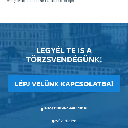
megkérdőjelezésének átalakító erejét.
LEGYÉL TE IS A
TÖRZSVENDÉGÜNK!
LÉPJ VELÜNK KAPCSOLATBA!
INFO@FLEISHMANHILLARD.HU
+36 70 477 4650