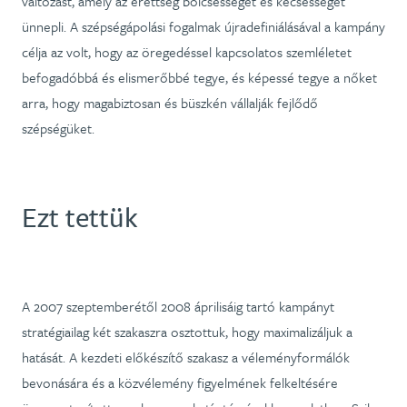
változást, amely az érettség bölcsességét és kecsességét
ünnepli. A szépségápolási fogalmak újradefiniálásával a kampány
célja az volt, hogy az öregedéssel kapcsolatos szemléletet
befogadóbbá és elismerőbbé tegye, és képessé tegye a nőket
arra, hogy magabiztosan és büszkén vállalják fejlődő
szépségüket.
Ezt tettük
A 2007 szeptemberétől 2008 áprilisáig tartó kampányt
stratégiailag két szakaszra osztottuk, hogy maximalizáljuk a
hatását. A kezdeti előkészítő szakasz a véleményformálók
bevonására és a közvélemény figyelmének felkeltésére