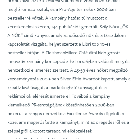
produkálva. Az értékesítési volumenre vonatkozó célokat
megháromszoroztuk, és a Pro-Age termékek 2008-ban
bestsellerré váltak. A kampány hatása túlmutatott a
kereskedelmi sikeren, 144 publikációt generált. Szily Nóra „ŐK
A NŐK” című könyve, amely az idősödő nők és a társadalom
kapcsolatát vizsgálta, helyet szerzett a Libri top 10-es
bestsellerlistáján. A FleishmanHillard Café által kidolgozott
innovatív kampány koncepciója hat országban valósult meg, és
nemzetközi elismerést szerzett. A 45-59 éves nőket megcélzó
kezdeményezés 2009-ben Silver Effie Awardot kapott, amely a
kreatív kiválóságot, a marketinghatékonyságot és a
reklámcélok elérését ismerte el. Továbbá a kampány
kiemelkedő PR-stratégiájának köszönhetően 2008-ban
bekerült a rangos nemzetközi Excellence Awards díj jelöltjei
közé, ami megerősítette a kampányt, mint az öregedésről és a
szépségről alkotott társadalmi elképzelések