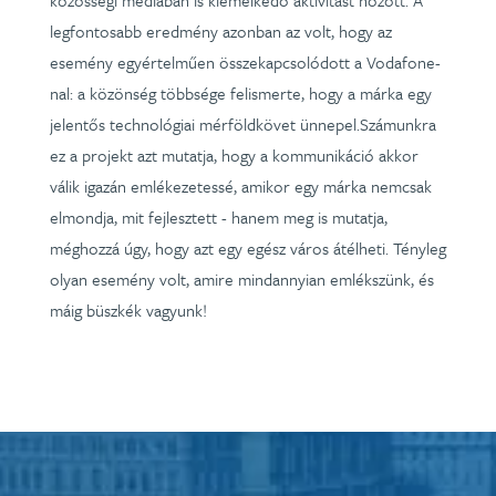
közösségi médiában is kiemelkedő aktivitást hozott. A
legfontosabb eredmény azonban az volt, hogy az
esemény egyértelműen összekapcsolódott a Vodafone-
nal: a közönség többsége felismerte, hogy a márka egy
jelentős technológiai mérföldkövet ünnepel.Számunkra
ez a projekt azt mutatja, hogy a kommunikáció akkor
válik igazán emlékezetessé, amikor egy márka nemcsak
elmondja, mit fejlesztett - hanem meg is mutatja,
méghozzá úgy, hogy azt egy egész város átélheti. Tényleg
olyan esemény volt, amire mindannyian emlékszünk, és
máig büszkék vagyunk!