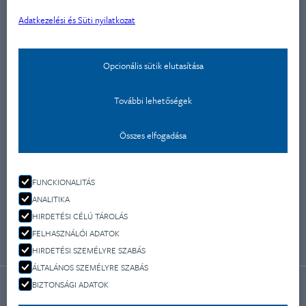
Adatkezelési és Süti nyilatkozat
Aktualitások
Képzéseink
Opcionális sütik elutasítása
Kapcsolat
Adatkezelési nyilatkozat
További lehetőségek
Kapcsolat
Összes elfogadása
Montevideo u 9.
1037 Budapest
FUNCKIONALITÁS
ANALITIKA
+36 70 477 4650
HIRDETÉSI CÉLÚ TÁROLÁS
info@fleishmanhillard.hu
FELHASZNÁLÓI ADATOK
HIRDETÉSI SZEMÉLYRE SZABÁS
ÁLTALÁNOS SZEMÉLYRE SZABÁS
BIZTONSÁGI ADATOK
MAGYAR
ENGLISH