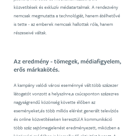
közvetítések és exkluzív médiatartalmak. A rendezvény
nemcsak megmutatta a technológiát, hanem átélhetővé
is tette - az emberek nemcsak hallottak róla, hanem
részeseivé váltak.
Az eredmény - tömegek, médiafigyelem,
erős márkakötés.
A kampány valódi városi eseménnyé vált:több százezer
látogatót vonzott a helyszínre,a csúcsponton százezres
nagyságrendű közönség követte élőben az
eseményeket,és több milliós elérést generált televíziós
és online közvetítéseken keresztül.A kommunikáció
több száz sajtómegjelenést eredményezett, miközben a