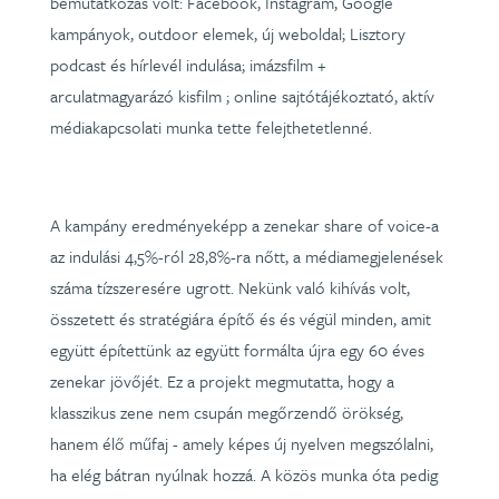
bemutatkozás volt: Facebook, Instagram, Google
kampányok, outdoor elemek, új weboldal; Lisztory
podcast és hírlevél indulása; imázsfilm +
arculatmagyarázó kisfilm ; online sajtótájékoztató, aktív
médiakapcsolati munka tette felejthetetlenné.
A kampány eredményeképp a zenekar share of voice-a
az indulási 4,5%-ról 28,8%-ra nőtt, a médiamegjelenések
száma tízszeresére ugrott. Nekünk való kihívás volt,
összetett és stratégiára építő és és végül minden, amit
együtt építettünk az együtt formálta újra egy 60 éves
zenekar jövőjét. Ez a projekt megmutatta, hogy a
klasszikus zene nem csupán megőrzendő örökség,
hanem élő műfaj - amely képes új nyelven megszólalni,
ha elég bátran nyúlnak hozzá. A közös munka óta pedig