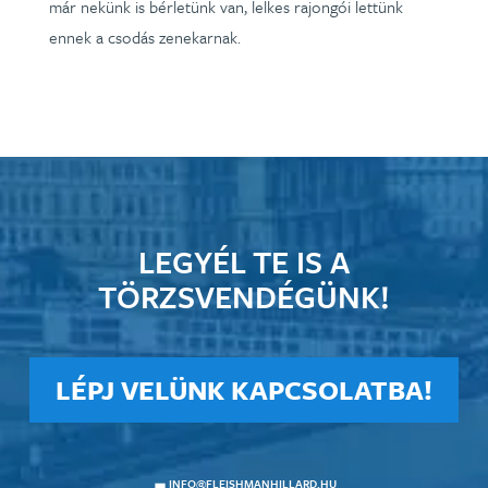
már nekünk is bérletünk van, lelkes rajongói lettünk
ennek a csodás zenekarnak.
LEGYÉL TE IS A
TÖRZSVENDÉGÜNK!
LÉPJ VELÜNK KAPCSOLATBA!
INFO@FLEISHMANHILLARD.HU