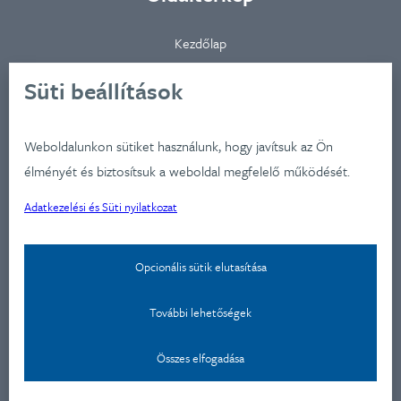
Kezdőlap
Ügynökségünkről
Süti beállítások
Ügyfeleink
Iparágak
Weboldalunkon sütiket használunk, hogy javítsuk az Ön
Szolgátatásaink
élményét és biztosítsuk a weboldal megfelelő működését.
Munkáink
Adatkezelési és Süti nyilatkozat
Aktualitások
Képzéseink
Opcionális sütik elutasítása
Kapcsolat
Adatkezelési nyilatkozat
További lehetőségek
Kapcsolat
Összes elfogadása