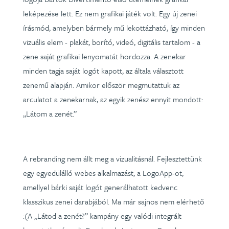
leképezése lett. Ez nem grafikai játék volt. Egy új zenei
írásmód, amelyben bármely mű lekottázható, így minden
vizuális elem - plakát, borító, videó, digitális tartalom - a
zene saját grafikai lenyomatát hordozza. A zenekar
minden tagja saját logót kapott, az általa választott
zenemű alapján. Amikor először megmutattuk az
arculatot a zenekarnak, az egyik zenész ennyit mondott:
„Látom a zenét.”
A rebranding nem állt meg a vizualitásnál. Fejlesztettünk
egy egyedülálló webes alkalmazást, a LogoApp-ot,
amellyel bárki saját logót generálhatott kedvenc
klasszikus zenei darabjából. Ma már sajnos nem elérhető
:(A „Látod a zenét?” kampány egy valódi integrált