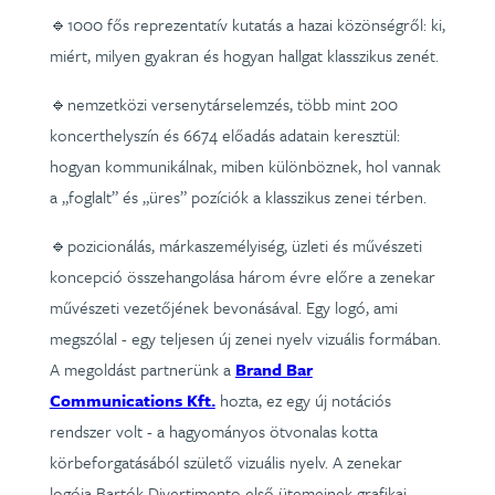
🔹1000 fős reprezentatív kutatás a hazai közönségről: ki,
miért, milyen gyakran és hogyan hallgat klasszikus zenét.
🔹nemzetközi versenytárselemzés, több mint 200
koncerthelyszín és 6674 előadás adatain keresztül:
hogyan kommunikálnak, miben különböznek, hol vannak
a „foglalt” és „üres” pozíciók a klasszikus zenei térben.
🔹pozicionálás, márkaszemélyiség, üzleti és művészeti
koncepció összehangolása három évre előre a zenekar
művészeti vezetőjének bevonásával. Egy logó, ami
megszólal - egy teljesen új zenei nyelv vizuális formában.
A megoldást partnerünk a
Brand Bar
Communications Kft.
hozta, ez egy új notációs
rendszer volt - a hagyományos ötvonalas kotta
körbeforgatásából születő vizuális nyelv. A zenekar
logója Bartók Divertimento első ütemeinek grafikai