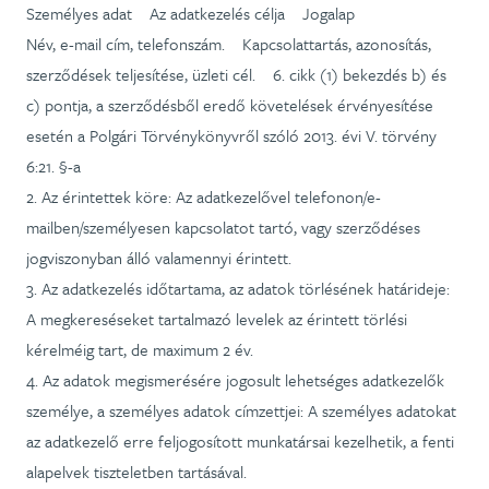
Személyes adat Az adatkezelés célja Jogalap
Név, e-mail cím, telefonszám. Kapcsolattartás, azonosítás,
szerződések teljesítése, üzleti cél. 6. cikk (1) bekezdés b) és
c) pontja, a szerződésből eredő követelések érvényesítése
esetén a Polgári Törvénykönyvről szóló 2013. évi V. törvény
6:21. §-a
2. Az érintettek köre: Az adatkezelővel telefonon/e-
mailben/személyesen kapcsolatot tartó, vagy szerződéses
jogviszonyban álló valamennyi érintett.
3. Az adatkezelés időtartama, az adatok törlésének határideje:
A megkereséseket tartalmazó levelek az érintett törlési
kérelméig tart, de maximum 2 év.
4. Az adatok megismerésére jogosult lehetséges adatkezelők
személye, a személyes adatok címzettjei: A személyes adatokat
az adatkezelő erre feljogosított munkatársai kezelhetik, a fenti
alapelvek tiszteletben tartásával.