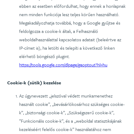
ebben az esetben előfordulhat, hogy ennek a honlapnak
nem minden funkciója lesz teljes körűen használható.
Megakadályozhatja továbbá, hogy a Google gyűjtse és
feldolgozza a cookie-k általi, a Felhasználó
weboldalhasználattal kapcsolatos adatait (beleértve az
IP-címet is), ha letölti és telepíti a következő linken
elérhető böngésző plugint.
https://tools.google.com/dlpage/gaoptout?hl=hu
Cookie-k (sütik) kezelése
Az úgynevezett „jelszóval védett munkamenethez
használt cookie”, „bevásárlókosárhoz szükséges cookie-
k”, „biztonsági cookie-k”, „Szükségszerű cookie-k”,
”Funkcionális cookie-k”, és a „weboldal statisztikájának
kezeléséért felelős cookie-k” használatához nem