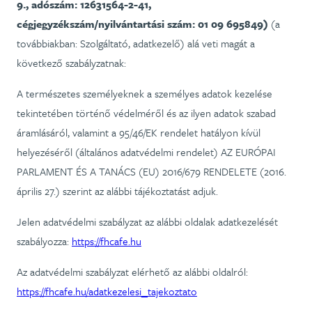
9., adószám: 12631564-2-41,
cégjegyzékszám/nyilvántartási szám: 01 09 695849)
(a
továbbiakban: Szolgáltató, adatkezelő) alá veti magát a
következő szabályzatnak:
A természetes személyeknek a személyes adatok kezelése
tekintetében történő védelméről és az ilyen adatok szabad
áramlásáról, valamint a 95/46/EK rendelet hatályon kívül
helyezéséről (általános adatvédelmi rendelet) AZ EURÓPAI
PARLAMENT ÉS A TANÁCS (EU) 2016/679 RENDELETE (2016.
április 27.) szerint az alábbi tájékoztatást adjuk.
Jelen adatvédelmi szabályzat az alábbi oldalak adatkezelését
szabályozza:
https://fhcafe.hu
Az adatvédelmi szabályzat elérhető az alábbi oldalról:
https://fhcafe.hu/adatkezelesi_tajekoztato