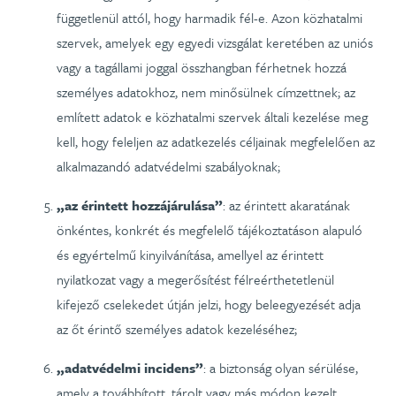
függetlenül attól, hogy harmadik fél-e. Azon közhatalmi
szervek, amelyek egy egyedi vizsgálat keretében az uniós
vagy a tagállami joggal összhangban férhetnek hozzá
személyes adatokhoz, nem minősülnek címzettnek; az
említett adatok e közhatalmi szervek általi kezelése meg
kell, hogy feleljen az adatkezelés céljainak megfelelően az
alkalmazandó adatvédelmi szabályoknak;
„az érintett hozzájárulása”
: az érintett akaratának
önkéntes, konkrét és megfelelő tájékoztatáson alapuló
és egyértelmű kinyilvánítása, amellyel az érintett
nyilatkozat vagy a megerősítést félreérthetetlenül
kifejező cselekedet útján jelzi, hogy beleegyezését adja
az őt érintő személyes adatok kezeléséhez;
„adatvédelmi incidens”
: a biztonság olyan sérülése,
amely a továbbított, tárolt vagy más módon kezelt