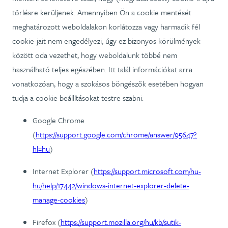
törlésre kerüljenek. Amennyiben Ön a cookie mentését
meghatározott weboldalakon korlátozza vagy harmadik fél
cookie-jait nem engedélyezi, úgy ez bizonyos körülmények
között oda vezethet, hogy weboldalunk többé nem
használható teljes egészében. Itt talál információkat arra
vonatkozóan, hogy a szokásos böngészők esetében hogyan
tudja a cookie beállításokat testre szabni:
Google Chrome
(
https://support.google.com/chrome/answer/95647?
hl=hu
)
Internet Explorer (
https://support.microsoft.com/hu-
hu/help/17442/windows-internet-explorer-delete-
manage-cookies
)
Firefox (
https://support.mozilla.org/hu/kb/sutik-