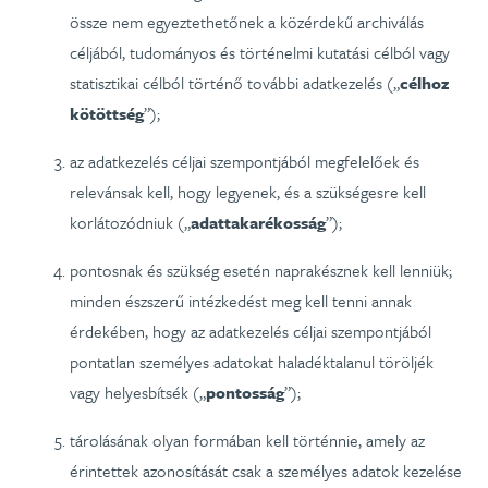
össze nem egyeztethetőnek a közérdekű archiválás
céljából, tudományos és történelmi kutatási célból vagy
statisztikai célból történő további adatkezelés („
célhoz
kötöttség
”);
az adatkezelés céljai szempontjából megfelelőek és
relevánsak kell, hogy legyenek, és a szükségesre kell
korlátozódniuk („
adattakarékosság
”);
pontosnak és szükség esetén naprakésznek kell lenniük;
minden észszerű intézkedést meg kell tenni annak
érdekében, hogy az adatkezelés céljai szempontjából
pontatlan személyes adatokat haladéktalanul töröljék
vagy helyesbítsék („
pontosság
”);
tárolásának olyan formában kell történnie, amely az
érintettek azonosítását csak a személyes adatok kezelése