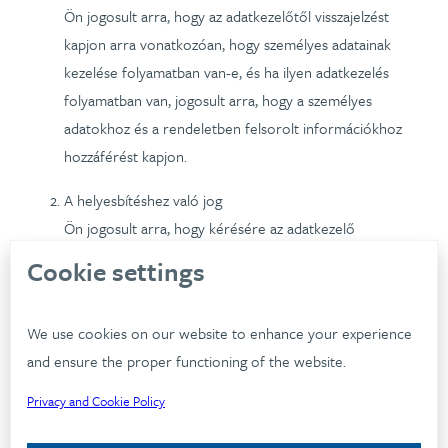
Ön jogosult arra, hogy az adatkezelőtől visszajelzést
kapjon arra vonatkozóan, hogy személyes adatainak
kezelése folyamatban van-e, és ha ilyen adatkezelés
folyamatban van, jogosult arra, hogy a személyes
adatokhoz és a rendeletben felsorolt információkhoz
hozzáférést kapjon.
A helyesbítéshez való jog
Ön jogosult arra, hogy kérésére az adatkezelő
indokolatlan késedelem nélkül helyesbítse az Önre
Cookie settings
vonatkozó pontatlan személyes adatokat. Figyelembe
véve az adatkezelés célját, Ön jogosult arra, hogy kérje a
We use cookies on our website to enhance your experience
hiányos személyes adatok – egyebek mellett kiegészítő
and ensure the proper functioning of the website.
nyilatkozat útján történő – kiegészítését.
Privacy and Cookie Policy
A törléshez való jog
Ön jogosult arra, hogy kérésére az adatkezelő