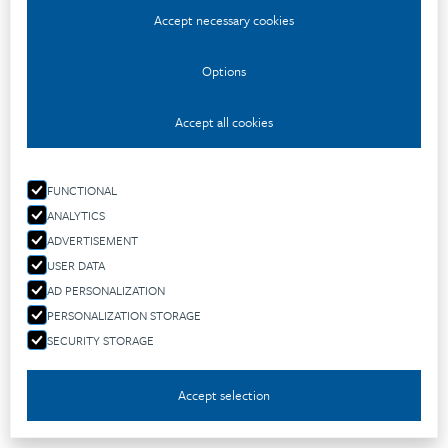
indokolatlan késedelem nélkül törölje az Önre
Accept necessary cookies
vonatkozó személyes adatokat, az adatkezelő pedig
Options
köteles arra, hogy Önre vonatkozó személyes adatokat
indokolatlan késedelem nélkül törölje meghatározott
Accept all cookies
feltételek esetén.
Az elfeledtetéshez való jog
FUNCTIONAL
Ha az adatkezelő nyilvánosságra hozta a személyes
ANALYTICS
adatot, és azt törölni köteles, az elérhető technológia és
ADVERTISEMENT
a megvalósítás költségeinek figyelembevételével
USER DATA
megteszi az ésszerűen elvárható lépéseket – ideértve
AD PERSONALIZATION
technikai intézkedéseket – annak érdekében, hogy
PERSONALIZATION STORAGE
SECURITY STORAGE
tájékoztassa az adatokat kezelő adatkezelőket, hogy Ön
kérelmezte a szóban forgó személyes adatokra mutató
Accept selection
linkek vagy e személyes adatok másolatának, illetve
másodpéldányának törlését.