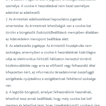
személye: A cookie-k használatával nem kezel személyes
adatokat az adatkezelő.
7. Az érintettek adatkezeléssel kapcsolatos jogainak
ismertetése: Az érintettnek lehetőségük van a cookie-kat
törölni a böngészők Eszközök/Beállítások menüjében általában
az Adatvédelem menüpont beállításai alatt.
8. Az adatkezelés jogalapja: Az érintettől hozzájárulás nem
szükséges, amennyiben a cookie-k használatának kizárólagos
célja az elektronikus hírközlő hálózaton keresztül történő
közléstovábbítás vagy arra az előfizető vagy felhasználó által
kifejezetten kért, az információs társadalommal összefüggő
szolgáltatás nyújtásához a szolgáltatónak feltétlenül szüksége
van.
9. A legtöbb böngésző, amelyet felhasználóink használnak,
lehetővé teszi annak beállítását, hogy mely cookie-kat kell
menteni és lehetővé teszi, hogy (meghatározott) cookie-k újra