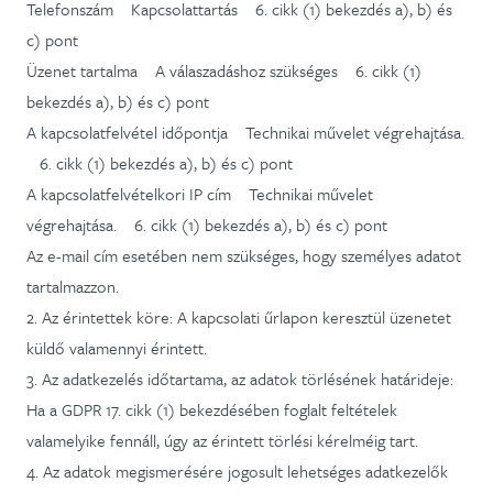
Telefonszám Kapcsolattartás 6. cikk (1) bekezdés a), b) és
c) pont
Üzenet tartalma A válaszadáshoz szükséges 6. cikk (1)
bekezdés a), b) és c) pont
A kapcsolatfelvétel időpontja Technikai művelet végrehajtása.
6. cikk (1) bekezdés a), b) és c) pont
A kapcsolatfelvételkori IP cím Technikai művelet
végrehajtása. 6. cikk (1) bekezdés a), b) és c) pont
Az e-mail cím esetében nem szükséges, hogy személyes adatot
tartalmazzon.
2. Az érintettek köre: A kapcsolati űrlapon keresztül üzenetet
küldő valamennyi érintett.
3. Az adatkezelés időtartama, az adatok törlésének határideje:
Ha a GDPR 17. cikk (1) bekezdésében foglalt feltételek
valamelyike fennáll, úgy az érintett törlési kérelméig tart.
4. Az adatok megismerésére jogosult lehetséges adatkezelők