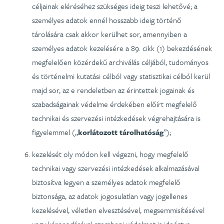
céljainak eléréséhez szükséges ideig teszi lehetővé; a
személyes adatok ennél hosszabb ideig történő
tárolására csak akkor kerülhet sor, amennyiben a
személyes adatok kezelésére a 89. cikk (1) bekezdésének
megfelelően közérdekű archiválás céljából, tudományos
és történelmi kutatási célból vagy statisztikai célból kerül
majd sor, az e rendeletben az érintettek jogainak és
szabadságainak védelme érdekében előírt megfelelő
technikai és szervezési intézkedések végrehajtására is
figyelemmel („
korlátozott tárolhatóság
”);
kezelését oly módon kell végezni, hogy megfelelő
technikai vagy szervezési intézkedések alkalmazásával
biztosítva legyen a személyes adatok megfelelő
biztonsága, az adatok jogosulatlan vagy jogellenes
kezelésével, véletlen elvesztésével, megsemmisítésével