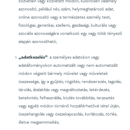
közvetlen vagy közvetett módon, különösen valamely
azonosító, például név, szám, helymeghatározó adat,
online azonosító vagy a természetes személy testi,
fiziológiai, genetikai, szellemi, gazdasági, kulturális vagy
szociális azonosságára vonatkozó egy vagy több tényező
alapján azonosítható;
„adatkezelés”
: a személyes adatokon vagy
adatállományokon automatizált vagy nem automatizált
módon végzett bármely művelet vagy műveletek
összessége, így a gyűjtés, rögzítés, rendszerezés, tagolás,
tárolás, átalakítás vagy megváltoztatás, lekérdezés,
betekintés, felhasználás, közlés továbbítás, terjesztés
vagy egyéb módon történő hozzáférhetővé tétel útján,
összehangolás vagy összekapcsolás, korlátozás, törlés,
illetve megsemmisítés;