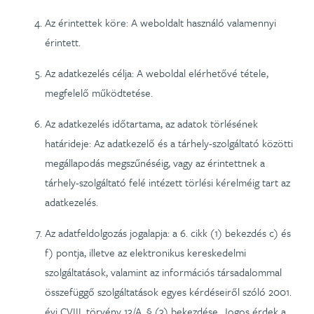
Az érintettek köre: A weboldalt használó valamennyi
érintett.
Az adatkezelés célja: A weboldal elérhetővé tétele,
megfelelő működtetése.
Az adatkezelés időtartama, az adatok törlésének
határideje: Az adatkezelő és a tárhely-szolgáltató közötti
megállapodás megszűnéséig, vagy az érintettnek a
tárhely-szolgáltató felé intézett törlési kérelméig tart az
adatkezelés.
Az adatfeldolgozás jogalapja: a 6. cikk (1) bekezdés c) és
f) pontja, illetve az elektronikus kereskedelmi
szolgáltatások, valamint az információs társadalommal
összefüggő szolgáltatások egyes kérdéseiről szóló 2001.
évi CVIII. törvény 13/A. § (3) bekezdése. Jogos érdek a