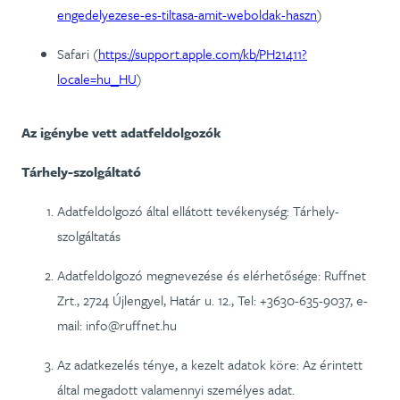
engedelyezese-es-tiltasa-amit-weboldak-haszn
)
Safari (
https://support.apple.com/kb/PH21411?
locale=hu_HU
)
Az igénybe vett adatfeldolgozók
Tárhely-szolgáltató
Adatfeldolgozó által ellátott tevékenység: Tárhely-
szolgáltatás
Adatfeldolgozó megnevezése és elérhetősége: Ruffnet
Zrt., 2724 Újlengyel, Határ u. 12., Tel: +3630-635-9037, e-
mail: info@ruffnet.hu
Az adatkezelés ténye, a kezelt adatok köre: Az érintett
által megadott valamennyi személyes adat.