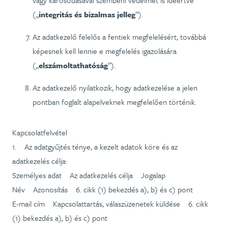
vagy károsodásával szembeni védelmet is ideértve
(„
integritás és bizalmas jelleg
”).
Az adatkezelő felelős a fentiek megfelelésért, továbbá
képesnek kell lennie e megfelelés igazolására
(„
elszámoltathatóság
”).
Az adatkezelő nyilatkozik, hogy adatkezelése a jelen
pontban foglalt alapelveknek megfelelően történik.
Kapcsolatfelvétel
1. Az adatgyűjtés ténye, a kezelt adatok köre és az
adatkezelés célja:
Személyes adat Az adatkezelés célja Jogalap
Név Azonosítás 6. cikk (1) bekezdés a), b) és c) pont
E-mail cím Kapcsolattartás, válaszüzenetek küldése 6. cikk
(1) bekezdés a), b) és c) pont