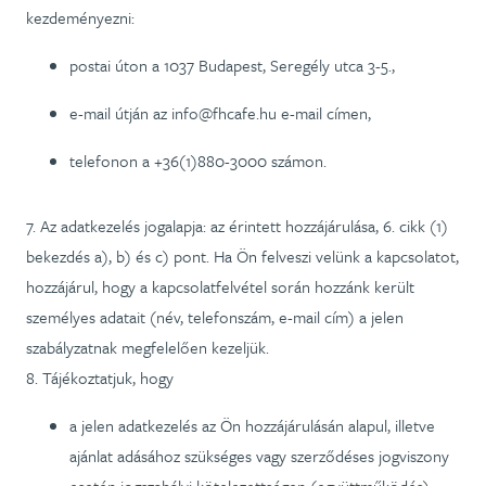
kezdeményezni:
postai úton a 1037 Budapest, Seregély utca 3-5.,
e-mail útján az info@fhcafe.hu e-mail címen,
telefonon a +36(1)880-3000 számon.
7. Az adatkezelés jogalapja: az érintett hozzájárulása, 6. cikk (1)
bekezdés a), b) és c) pont. Ha Ön felveszi velünk a kapcsolatot,
hozzájárul, hogy a kapcsolatfelvétel során hozzánk került
személyes adatait (név, telefonszám, e-mail cím) a jelen
szabályzatnak megfelelően kezeljük.
8. Tájékoztatjuk, hogy
a jelen adatkezelés az Ön hozzájárulásán alapul, illetve
ajánlat adásához szükséges vagy szerződéses jogviszony