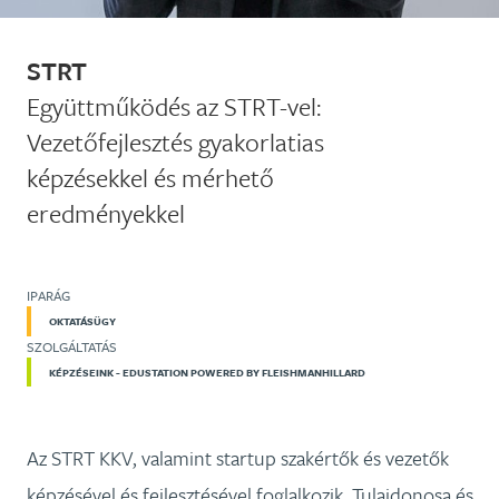
STRT
Együttműködés az STRT-vel:
Vezetőfejlesztés gyakorlatias
képzésekkel és mérhető
eredményekkel
IPARÁG
OKTATÁSÜGY
SZOLGÁLTATÁS
KÉPZÉSEINK - EDUSTATION POWERED BY FLEISHMANHILLARD
Az STRT KKV, valamint startup szakértők és vezetők
képzésével és fejlesztésével foglalkozik. Tulajdonosa és