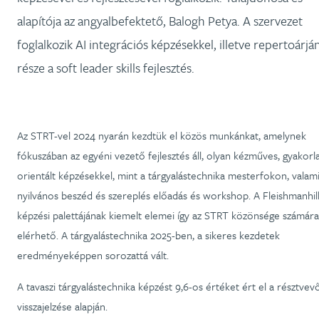
alapítója az angyalbefektető, Balogh Petya. A szervezet
foglalkozik AI integrációs képzésekkel, illetve repertoárjá
része a soft leader skills fejlesztés.
Az STRT-vel 2024 nyarán kezdtük el közös munkánkat, amelynek
fókuszában az egyéni vezető fejlesztés áll, olyan kézműves, gyakorl
orientált képzésekkel, mint a tárgyalástechnika mesterfokon, valami
nyilvános beszéd és szereplés előadás és workshop. A Fleishmanhil
képzési palettájának kiemelt elemei így az STRT közönsége számára
elérhető. A tárgyalástechnika 2025-ben, a sikeres kezdetek
eredményeképpen sorozattá vált.
A tavaszi tárgyalástechnika képzést 9,6-os értéket ért el a résztvev
visszajelzése alapján.