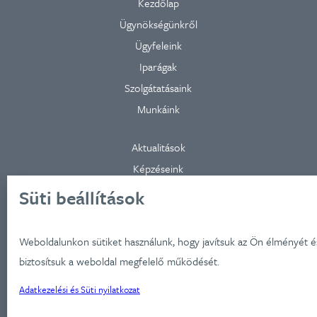
Kezdőlap
Ügynökségünkről
Ügyfeleink
Iparágak
Szolgátatásaink
Munkáink
Aktualitások
Képzéseink
Kapcsolat
Süti beállítások
Adatkezelési nyilatkozat
Weboldalunkon sütiket használunk, hogy javítsuk az Ön élményét é
Kapcsolat
biztosítsuk a weboldal megfelelő működését.
Montevideo u 9.
Adatkezelési és Süti nyilatkozat
1037 Budapest