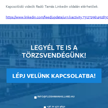
Kapcsolódó videók Radó Tamás Linkedin oldalán elérhetőek.
https://www.linkedin.com/feed/update/urn:li:activity:73127296149283
LEGYÉL TE IS A
TÖRZSVENDÉGÜNK!
LÉPJ VELÜNK KAPCSOLATBA!
INFO@FLEISHMANHILLARD.HU
+36 70 477 4650