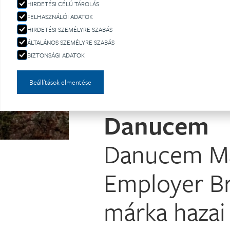
HIRDETÉSI CÉLÚ TÁROLÁS
FELHASZNÁLÓI ADATOK
HIRDETÉSI SZEMÉLYRE SZABÁS
ÁLTALÁNOS SZEMÉLYRE SZABÁS
BIZTONSÁGI ADATOK
Beállítások elmentése
Danucem
Danucem Ma
Employer Br
márka hazai