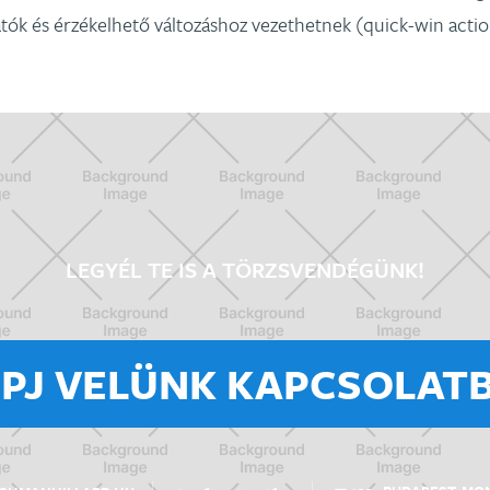
tók és érzékelhető változáshoz vezethetnek (quick-win actio
LEGYÉL TE IS A TÖRZSVENDÉGÜNK!
ÉPJ VELÜNK KAPCSOLATB