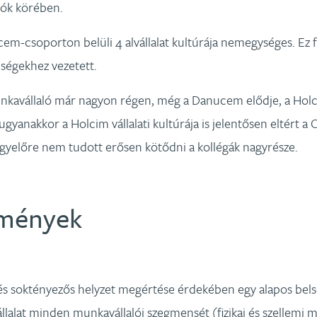
lók körében.
-csoporton belüli 4 alvállalat kultúrája nemegységes. Ez f
ségekhez vezetett.
avállaló már nagyon régen, még a Danucem elődje, a Holcim
 ugyanakkor a Holcim vállalati kultúrája is jelentősen eltért 
yelőre nem tudott erősen kötődni a kollégák nagyrésze.
mények
s soktényezős helyzet megértése érdekében egy alapos bels
llalat minden munkavállalói szegmensét (fizikai és szellemi m