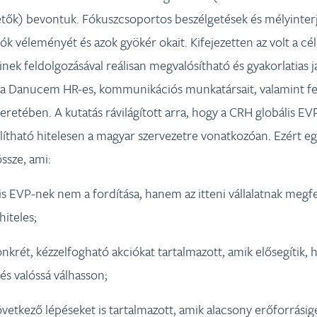
etők) bevontuk. Fókuszcsoportos beszélgetések és mélyinterjú
ók véleményét és azok gyökér okait. Kifejezetten az volt a cé
ek feldolgozásával reálisan megvalósítható és gyakorlatias j
a Danucem HR-es, kommunikációs munkatársait, valamint fel
retében. A kutatás rávilágított arra, hogy a CRH globális EV
lítható hitelesen a magyar szervezetre vonatkozóan. Ezért e
össze, ami:
s EVP-nek nem a fordítása, hanem az itteni vállalatnak megfel
hiteles;
krét, kézzelfogható akciókat tartalmazott, amik elősegítik, 
á és valóssá válhasson;
etkező lépéseket is tartalmazott, amik alacsony erőforrásig