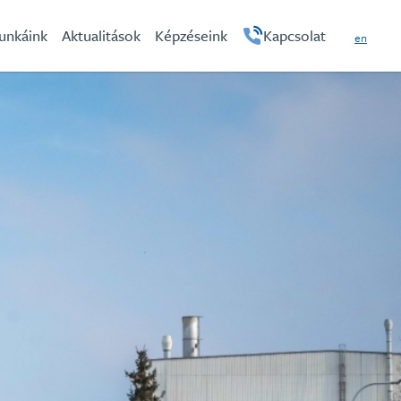
hu
unkáink
Aktualitások
Képzéseink
Kapcsolat
en