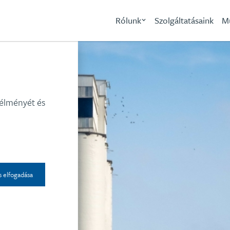
Rólunk
Szolgáltatásaink
M
 élményét és
s elfogadása