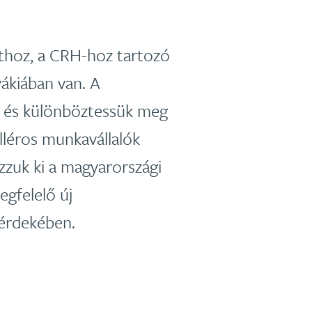
thoz, a CRH-hoz tartozó
vákiában van. A
t és különböztessük meg
lléros munkavállalók
zuk ki a magyarországi
egfelelő új
 érdekében.