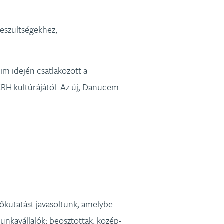
eszültségekhez,
 idején csatlakozott a
a CRH kultúrájától. Az új, Danucem
őkutatást javasoltunk, amelybe
unkavállalók; beosztottak, közép-