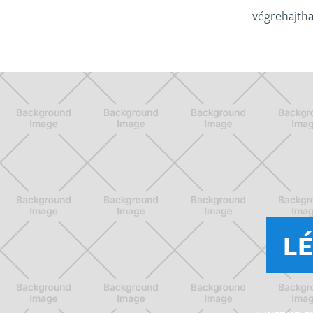
végrehajtha
L