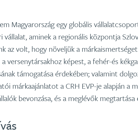
m Magyarország egy globális vállalatcsopor
i vállalat, aminek a regionális központja Szlo
nk az volt, hogy növeljük a márkaismertsége
 a versenytársakhoz képest, a fehér-és kékga
ának támogatása érdekében; valamint dolgoz
tói márkaajánlatot a CRH EVP-je alapján a m
lalók bevonzása, és a meglévők megtartása
ívás