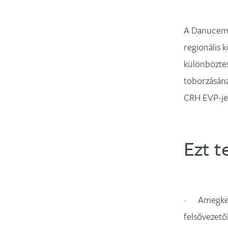
A Danucem M
regionális 
különböztes
toborzásána
CRH EVP-je 
Ezt t
· Amegkeres
felsővezetők