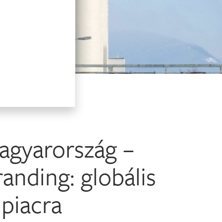
gyarország –
anding: globális
 piacra