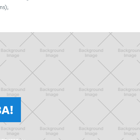
ns);
A!