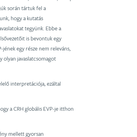
k során tártuk fel a
lunk, hogy a kutatás
avaslatokat tegyünk. Ebbe a
sővezetőit is bevontuk egy
P-jének egy része nem releváns,
gy olyan javaslatcsomagot
elő interpretációja, ezáltal
hogy a CRH globális EVP-je itthon
ény mellett gyorsan