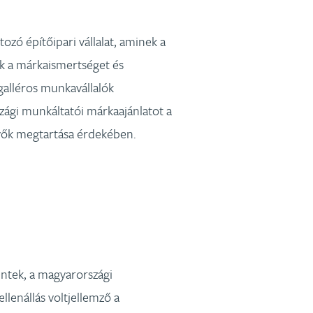
zó építőipari vállalat, aminek a
ük a márkaismertséget és
galléros munkavállalók
ági munkáltatói márkaajánlatot a
évők megtartása érdekében.
ntek, a magyarországi
llenállás voltjellemző a