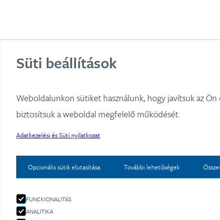
Süti beállítások
Weboldalunkon sütiket használunk, hogy javítsuk az Ön
biztosítsuk a weboldal megfelelő működését.
Adatkezelési és Süti nyilatkozat
Opcionális sütik elutasítása
További lehetőségek
Össze
FUNCKIONALITÁS
ANALITIKA