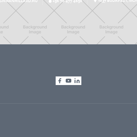
1037 BUDAPEST, MO
ISHMANHILLARD.HU
+36 70 477 4650