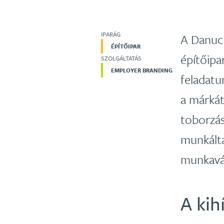
IPARÁG
A Danuce
ÉPÍTŐIPAR
építőipar
SZOLGÁLTATÁS
EMPLOYER BRANDING
feladatu
a márkát
toborzás
munkálta
munkavál
A kih