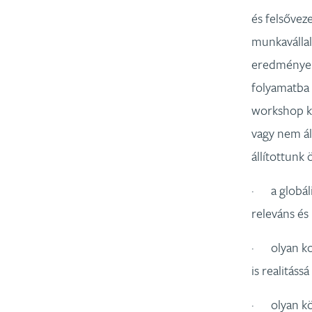
és felsővez
munkavállal
eredményein
folyamatba 
workshop ke
vagy nem ál
állítottunk 
· a globáli
releváns és 
· olyan kon
is realitáss
· olyan köv