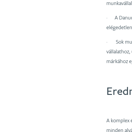
munkaválla
· A Danucem
elégedetlen
· Sok munk
vállalathoz,
márkához eg
Ered
A komplex é
minden alvá