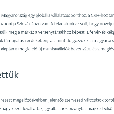
agyarország egy globális vállalatcsoporthoz, a CRH-hoz tarto
központja Szlovákiában van. A feladatunk az volt, hogy növelj
sük meg a márkát a versenytársakhoz képest, a fehér-és kék
k támogatása érdekében; valamint dolgozzuk ki a magyarorsz
alapján a megfelelő új munkavállalók bevonzása, és a megl
ettük
ést megelőzőévekben jelentős szervezeti változások törté
nagyrészét leváltották, így általános bizonytalanság és belső e