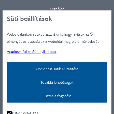
Kezdőlap
Ügynökségünkről
Süti beállítások
Ügyfeleink
Iparágak
Weboldalunkon sütiket használunk, hogy javítsuk az Ön
Szolgátatásaink
élményét és biztosítsuk a weboldal megfelelő működését.
Munkáink
Adatkezelési és Süti nyilatkozat
Aktualitások
Képzéseink
Opcionális sütik elutasítása
Kapcsolat
További lehetőségek
Adatkezelési nyilatkozat
Kapcsolat
Összes elfogadása
Montevideo u 9.
FUNCKIONALITÁS