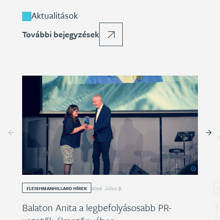
Aktualitások
További bejegyzések
2026
.
Július
9
.
FLEISHMANHILLARD HÍREK
Balaton Anita a legbefolyásosabb PR-
T