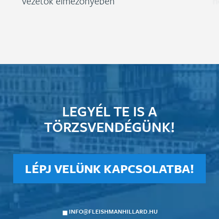
vezetők élmezőnyében
n
LEGYÉL TE IS A
TÖRZSVENDÉGÜNK!
LÉPJ VELÜNK KAPCSOLATBA!
INFO@FLEISHMANHILLARD.HU