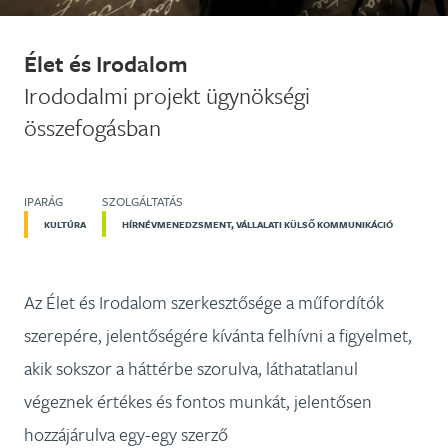
Élet és Irodalom
Irododalmi projekt ügynökségi
összefogásban
IPARÁG
SZOLGÁLTATÁS
KULTÚRA
HÍRNÉVMENEDZSMENT, VÁLLALATI KÜLSŐ KOMMUNIKÁCIÓ
Az Élet és Irodalom szerkesztősége a műfordítók
szerepére, jelentőségére kívánta felhívni a figyelmet,
akik sokszor a háttérbe szorulva, láthatatlanul
végeznek értékes és fontos munkát, jelentősen
hozzájárulva egy-egy szerző