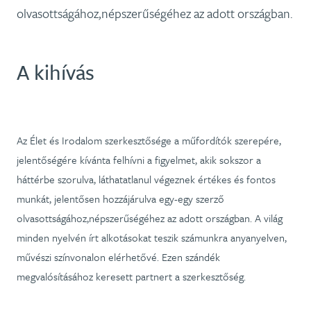
olvasottságához,népszerűségéhez az adott országban.
A kihívás
Az Élet és Irodalom szerkesztősége a műfordítók szerepére,
jelentőségére kívánta felhívni a figyelmet, akik sokszor a
háttérbe szorulva, láthatatlanul végeznek értékes és fontos
munkát, jelentősen hozzájárulva egy-egy szerző
olvasottságához,népszerűségéhez az adott országban. A világ
minden nyelvén írt alkotásokat teszik számunkra anyanyelven,
művészi színvonalon elérhetővé. Ezen szándék
megvalósításához keresett partnert a szerkesztőség.