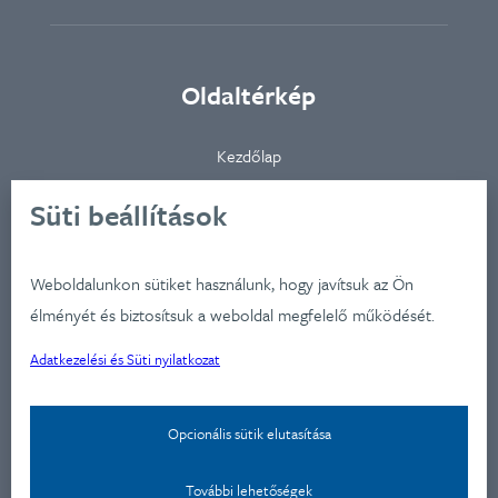
Oldaltérkép
Kezdőlap
Ügynökségünkről
Süti beállítások
Ügyfeleink
Iparágak
Weboldalunkon sütiket használunk, hogy javítsuk az Ön
Szolgátatásaink
élményét és biztosítsuk a weboldal megfelelő működését.
Munkáink
Adatkezelési és Süti nyilatkozat
Aktualitások
Képzéseink
Opcionális sütik elutasítása
Kapcsolat
Adatkezelési nyilatkozat
További lehetőségek