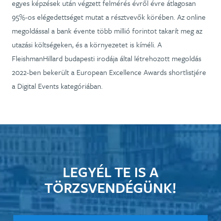
egyes képzések után végzett felmérés évről évre átlagosan
95%-os elégedettséget mutat a résztvevők körében. Az online
megoldással a bank évente több millió forintot takarít meg az
utazási költségeken, és a környezetet is kíméli. A
FleishmanHillard budapesti irodája által létrehozott megoldás
2022-ben bekerült a European Excellence Awards shortlistjére
a Digital Events kategóriában.
LEGYÉL TE IS A
TÖRZSVENDÉGÜNK!