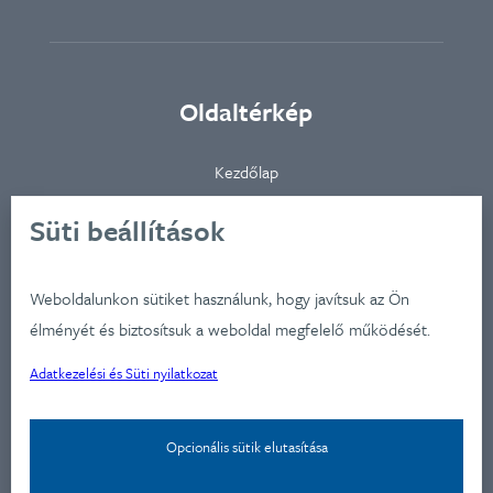
Oldaltérkép
Kezdőlap
Ügynökségünkről
Süti beállítások
Ügyfeleink
Iparágak
Weboldalunkon sütiket használunk, hogy javítsuk az Ön
Szolgátatásaink
élményét és biztosítsuk a weboldal megfelelő működését.
Munkáink
Adatkezelési és Süti nyilatkozat
Aktualitások
Képzéseink
Opcionális sütik elutasítása
Kapcsolat