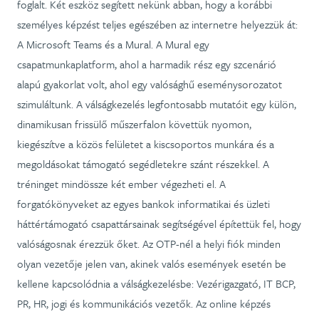
foglalt. Két eszköz segített nekünk abban, hogy a korábbi
személyes képzést teljes egészében az internetre helyezzük át:
A Microsoft Teams és a Mural. A Mural egy
csapatmunkaplatform, ahol a harmadik rész egy szcenárió
alapú gyakorlat volt, ahol egy valósághű eseménysorozatot
szimuláltunk. A válságkezelés legfontosabb mutatóit egy külön,
dinamikusan frissülő műszerfalon követtük nyomon,
kiegészítve a közös felületet a kiscsoportos munkára és a
megoldásokat támogató segédletekre szánt részekkel. A
tréninget mindössze két ember végezheti el. A
forgatókönyveket az egyes bankok informatikai és üzleti
háttértámogató csapattársainak segítségével építettük fel, hogy
valóságosnak érezzük őket. Az OTP-nél a helyi fiók minden
olyan vezetője jelen van, akinek valós események esetén be
kellene kapcsolódnia a válságkezelésbe: Vezérigazgató, IT BCP,
PR, HR, jogi és kommunikációs vezetők. Az online képzés