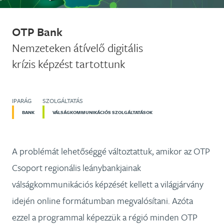
OTP Bank
Nemzeteken átívelő digitális
krízis képzést tartottunk
IPARÁG
SZOLGÁLTATÁS
BANK
VÁLSÁGKOMMUNIKÁCIÓS SZOLGÁLTATÁSOK
A problémát lehetőséggé változtattuk, amikor az OTP
Csoport regionális leánybankjainak
válságkommunikációs képzését kellett a világjárvány
idején online formátumban megvalósítani. Azóta
ezzel a programmal képezzük a régió minden OTP