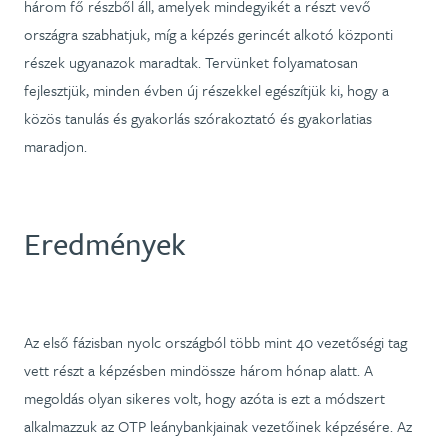
három fő részből áll, amelyek mindegyikét a részt vevő
országra szabhatjuk, míg a képzés gerincét alkotó központi
részek ugyanazok maradtak. Tervünket folyamatosan
fejlesztjük, minden évben új részekkel egészítjük ki, hogy a
közös tanulás és gyakorlás szórakoztató és gyakorlatias
maradjon.
Eredmények
Az első fázisban nyolc országból több mint 40 vezetőségi tag
vett részt a képzésben mindössze három hónap alatt. A
megoldás olyan sikeres volt, hogy azóta is ezt a módszert
alkalmazzuk az OTP leánybankjainak vezetőinek képzésére. Az