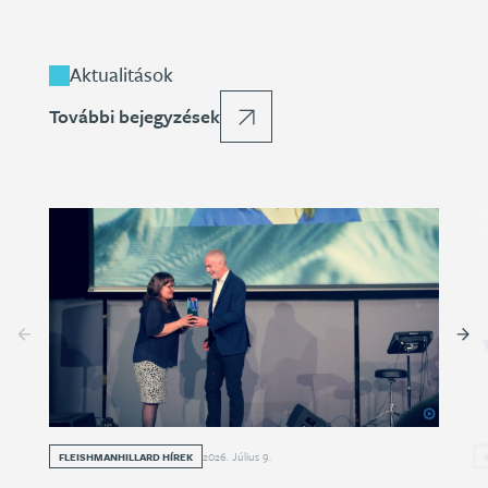
Aktualitások
További bejegyzések
2026
.
Július
9
.
FLEISHMANHILLARD HÍREK