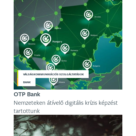
VÁLSÁGKOMMUNIKÁCIÓS SZOLGÁLTATÁSOK
BANK
OTP Bank
Nemzeteken átívelő digitális krízis képzést
tartottunk