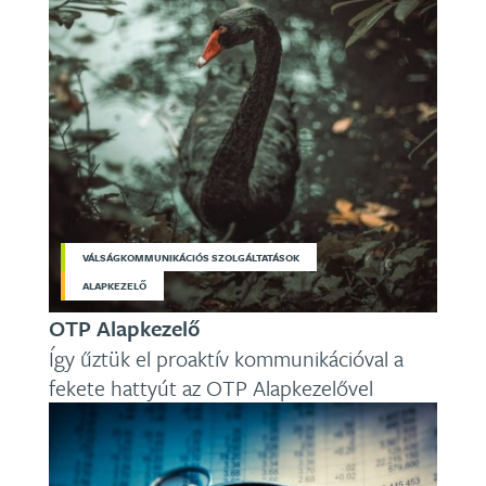
VÁLSÁGKOMMUNIKÁCIÓS SZOLGÁLTATÁSOK
ALAPKEZELŐ
OTP Alapkezelő
Így űztük el proaktív kommunikációval a
fekete hattyút az OTP Alapkezelővel