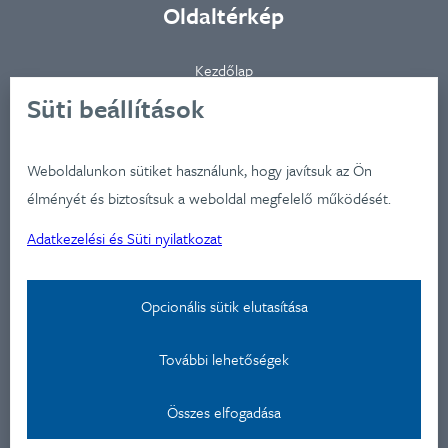
Oldaltérkép
Kezdőlap
Ügynökségünkről
Süti beállítások
Ügyfeleink
Iparágak
Weboldalunkon sütiket használunk, hogy javítsuk az Ön
Szolgátatásaink
élményét és biztosítsuk a weboldal megfelelő működését.
Munkáink
Adatkezelési és Süti nyilatkozat
Aktualitások
Képzéseink
Opcionális sütik elutasítása
Kapcsolat
További lehetőségek
Adatkezelési nyilatkozat
Összes elfogadása
Kapcsolat