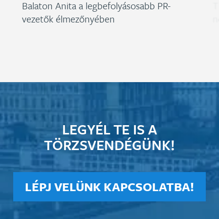
Balaton Anita a legbefolyásosabb PR-
T
vezetők élmezőnyében
n
LEGYÉL TE IS A
TÖRZSVENDÉGÜNK!
LÉPJ VELÜNK KAPCSOLATBA!