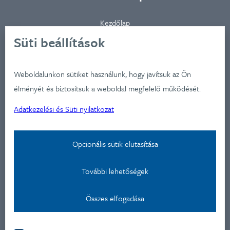
Kezdőlap
Ügynökségünkről
Süti beállítások
Ügyfeleink
Iparágak
Weboldalunkon sütiket használunk, hogy javítsuk az Ön
Szolgátatásaink
élményét és biztosítsuk a weboldal megfelelő működését.
Munkáink
Adatkezelési és Süti nyilatkozat
Aktualitások
Képzéseink
Opcionális sütik elutasítása
Kapcsolat
További lehetőségek
Adatkezelési nyilatkozat
Összes elfogadása
Kapcsolat
Montevideo u 9.