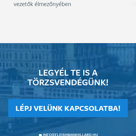
vezetők élmezőnyében
n
LEGYÉL TE IS A
TÖRZSVENDÉGÜNK!
LÉPJ VELÜNK KAPCSOLATBA!
INFO@FLEISHMANHILLARD.HU