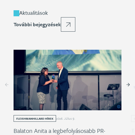
Aktualitások
További bejegyzések
2026
.
Július
9
.
FLEISHMANHILLARD HÍREK
Balaton Anita a legbefolyásosabb PR-
T