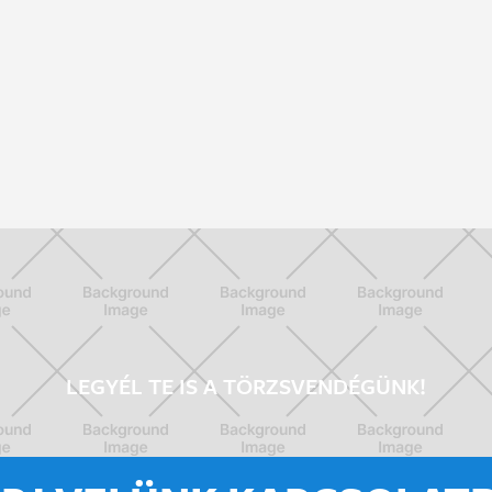
LEGYÉL TE IS A TÖRZSVENDÉGÜNK!