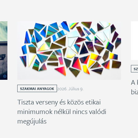
S
A 
2026
.
Július
9
.
SZAKMAI ANYAGOK
bi
Tiszta verseny és közös etikai
minimumok nélkül nincs valódi
megújulás