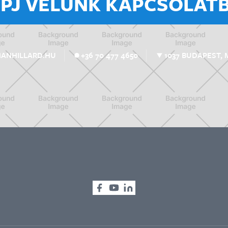
ÉPJ VELÜNK KAPCSOLATB
1037 BUDAPEST, 
MANHILLARD.HU
+36 70 477 4650