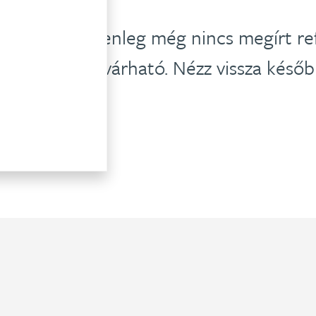
felünkhöz jelenleg még nincs megírt ref
ésőbbiekben várható. Nézz vissza későb