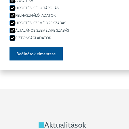
ANALITIKA
HIRDETÉSI CÉLÚ TÁROLÁS
Ehhez az ügy
FELHASZNÁLÓI ADATOK
HIRDETÉSI SZEMÉLYRE SZABÁS
k
ÁLTALÁNOS SZEMÉLYRE SZABÁS
BIZTONSÁGI ADATOK
Beállítások elmentése
Aktualitások