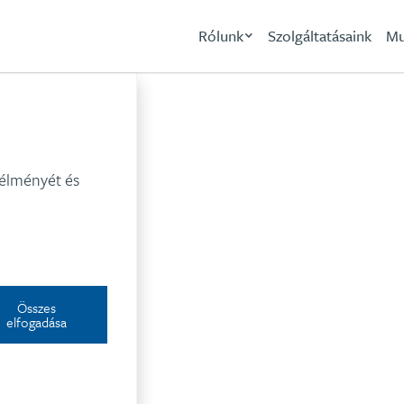
Rólunk
Szolgáltatásaink
Mu
EDP Renewables
 élményét és
Összes
elfogadása