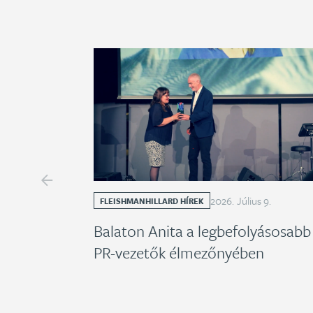
2026
.
Július
9
.
FLEISHMANHILLARD HÍREK
Balaton Anita a legbefolyásosabb
PR-vezetők élmezőnyében