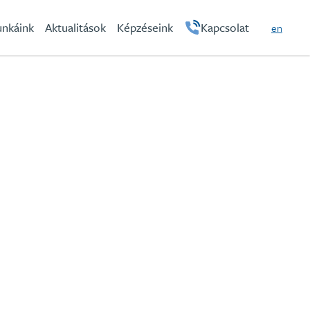
hu
nkáink
Aktualitások
Képzéseink
Kapcsolat
en