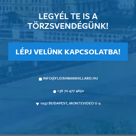
LEGYÉL TE IS A
TÖRZSVENDÉGÜNK!
LÉPJ VELÜNK KAPCSOLATBA!
INFO@FLEISHMANHILLARD.HU
+36 70 477 4650
1037 BUDAPEST, MONTEVIDEO U 9.