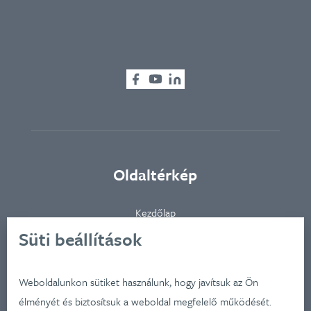
Oldaltérkép
Kezdőlap
Ügynökségünkről
Süti beállítások
Ügyfeleink
Iparágak
Weboldalunkon sütiket használunk, hogy javítsuk az Ön
Szolgátatásaink
élményét és biztosítsuk a weboldal megfelelő működését.