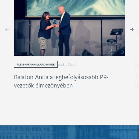
2026
.
Július
9
.
FLEISHMANHILLARD HÍREK
Balaton Anita a legbefolyásosabb PR-
T
vezetők élmezőnyében
n