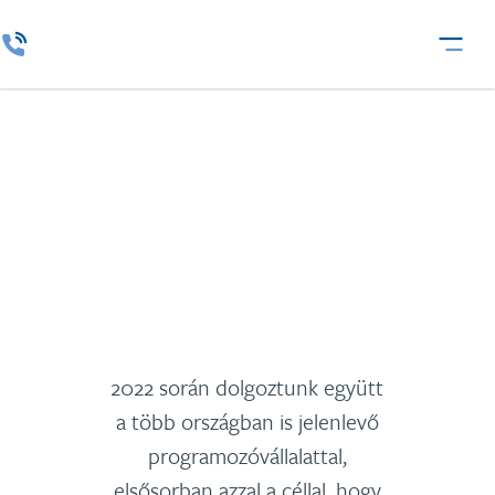
HTEC Group
2022 során dolgoztunk együtt
a több országban is jelenlevő
programozóvállalattal,
elsősorban azzal a céllal, hogy