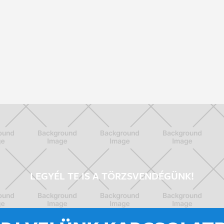
LEGYÉL TE IS A TÖRZSVENDÉGÜNK!