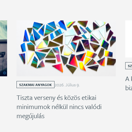
S
A 
2026
.
Július
9
.
SZAKMAI ANYAGOK
bi
Tiszta verseny és közös etikai
minimumok nélkül nincs valódi
megújulás