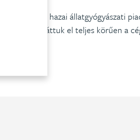
ungária Kft. a hazai állatgyógyászati pia
-tól 2009-ig láttuk el teljes körűen a cé