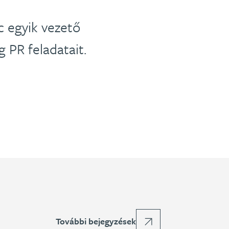
c egyik vezető
g PR feladatait.
További bejegyzések