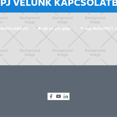
ÉPJ VELÜNK KAPCSOLATB
1037 BUDAPEST, 
MANHILLARD.HU
+36 70 477 4650