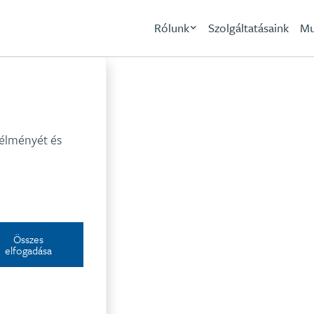
Rólunk
Szolgáltatásaink
Mu
Intervet
 élményét és
Összes
elfogadása