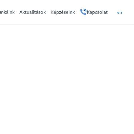
hu
nkáink
Aktualitások
Képzéseink
Kapcsolat
en