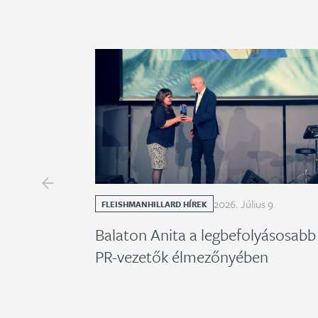
2026
.
Július
9
.
FLEISHMANHILLARD HÍREK
Balaton Anita a legbefolyásosabb
PR-vezetők élmezőnyében