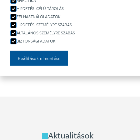
ANALITIKA
HIRDETÉSI CÉLÚ TÁROLÁS
Az Intervet H
FELHASZNÁLÓI ADATOK
HIRDETÉSI SZEMÉLYRE SZABÁS
vállalata. 2006
ÁLTALÁNOS SZEMÉLYRE SZABÁS
BIZTONSÁGI ADATOK
Beállítások elmentése
Aktualitások