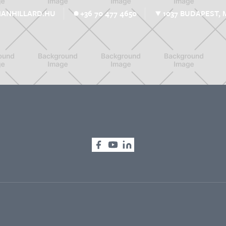
1037 BUDAPEST, 
MANHILLARD.HU
+36 70 477 4650