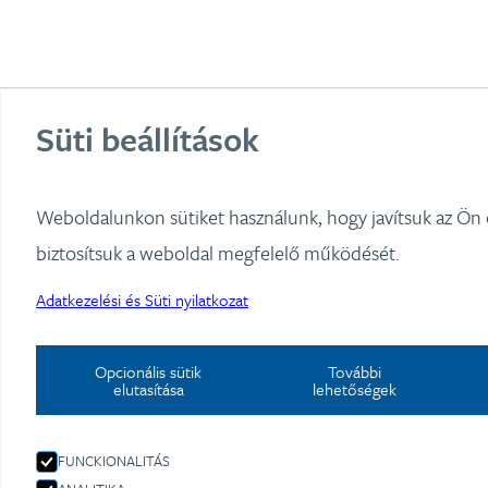
Süti beállítások
Önkéntes Pénzt
Weboldalunkon sütiket használunk, hogy javítsuk az Ön
biztosítsuk a weboldal megfelelő működését.
Adatkezelési és Süti nyilatkozat
Opcionális sütik
További
elutasítása
lehetőségek
FUNCKIONALITÁS