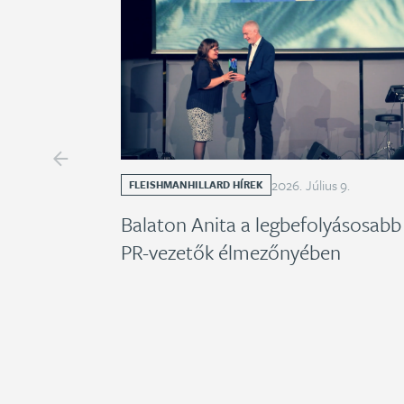
2026
.
Július
9
.
FLEISHMANHILLARD HÍREK
Balaton Anita a legbefolyásosabb
PR-vezetők élmezőnyében