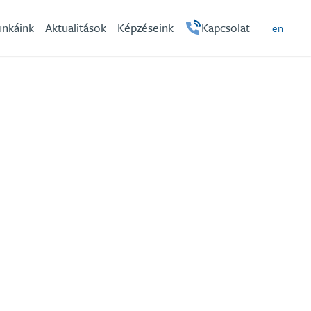
hu
nkáink
Aktualitások
Képzéseink
Kapcsolat
en
vetsége - ÖPOSZ