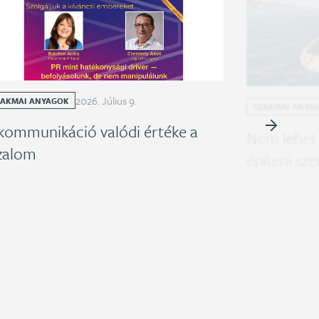
2026
.
Július
9
.
ZAKMAI ANYAGOK
SZAKMAI ANYA
kommunikáció valódi értéke a
Nem lehet
zalom
építeni sz