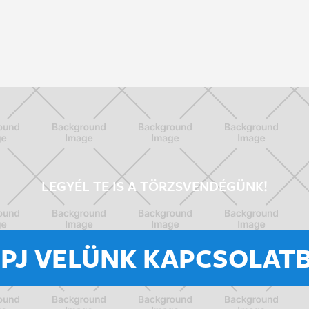
LEGYÉL TE IS A TÖRZSVENDÉGÜNK!
ÉPJ VELÜNK KAPCSOLATB