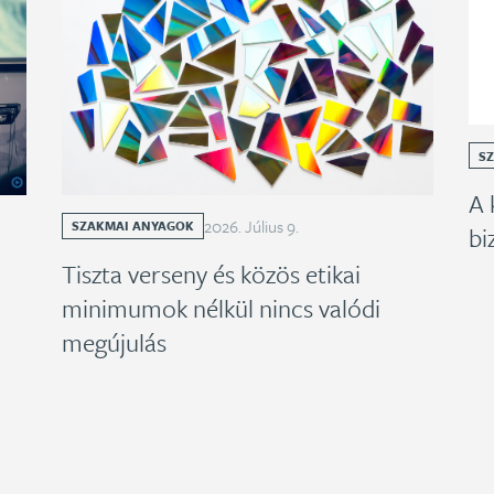
S
A 
2026
.
Július
9
.
SZAKMAI ANYAGOK
bi
Tiszta verseny és közös etikai
minimumok nélkül nincs valódi
megújulás