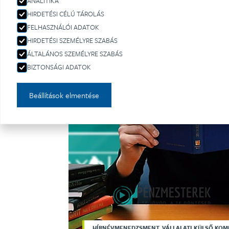
ANALITIKA
HIRDETÉSI CÉLÚ TÁROLÁS
FELHASZNÁLÓI ADATOK
HIRDETÉSI SZEMÉLYRE SZABÁS
ÁLTALÁNOS SZEMÉLYRE SZABÁS
BIZTONSÁGI ADATOK
Beállítások elmentése
HÍRNÉVMENEDZSMENT, VÁLLALATI KÜLSŐ KO