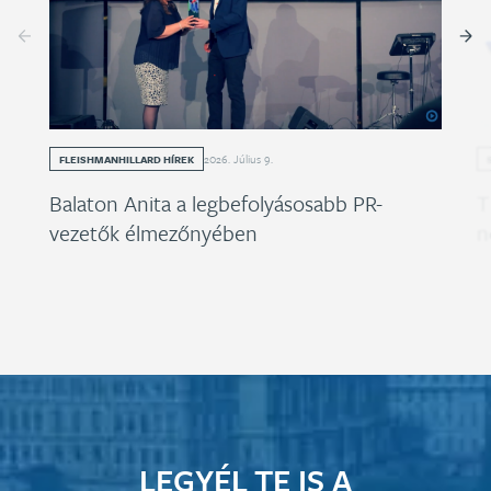
2026
.
Július
9
.
FLEISHMANHILLARD HÍREK
Balaton Anita a legbefolyásosabb PR-
T
vezetők élmezőnyében
n
LEGYÉL TE IS A