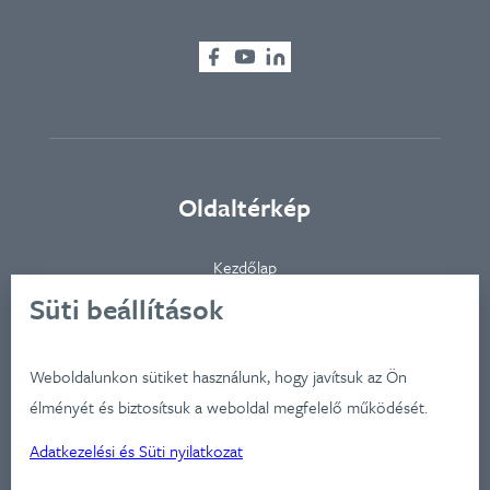
Oldaltérkép
Kezdőlap
Ügynökségünkről
Süti beállítások
Ügyfeleink
Iparágak
Weboldalunkon sütiket használunk, hogy javítsuk az Ön
Szolgátatásaink
élményét és biztosítsuk a weboldal megfelelő működését.
Munkáink
Adatkezelési és Süti nyilatkozat