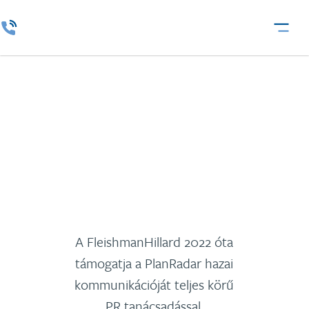
PlanRadar
A FleishmanHillard 2022 óta
támogatja a PlanRadar hazai
kommunikációját teljes körű
PR tanácsadással.