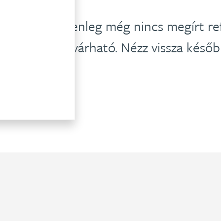
felünkhöz jelenleg még nincs megírt ref
ésőbbiekben várható. Nézz vissza későb