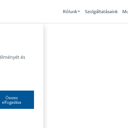
Rólunk
Szolgáltatásaink
Mu
Reckitt Benckiser
 élményét és
Összes
elfogadása