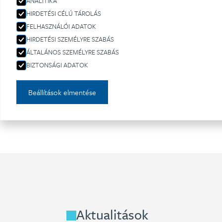
ANALITIKA
HIRDETÉSI CÉLÚ TÁROLÁS
Ehhez az ügy
FELHASZNÁLÓI ADATOK
HIRDETÉSI SZEMÉLYRE SZABÁS
k
ÁLTALÁNOS SZEMÉLYRE SZABÁS
BIZTONSÁGI ADATOK
Beállítások elmentése
Aktualitások