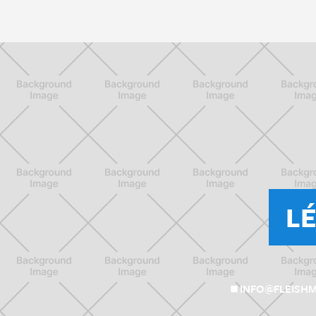
L
INFO@FLEISH