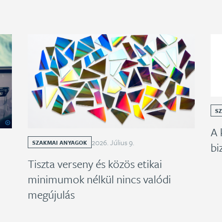
S
A 
2026
.
Július
9
.
SZAKMAI ANYAGOK
bi
Tiszta verseny és közös etikai
minimumok nélkül nincs valódi
megújulás