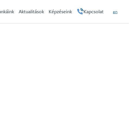
hu
nkáink
Aktualitások
Képzéseink
Kapcsolat
en