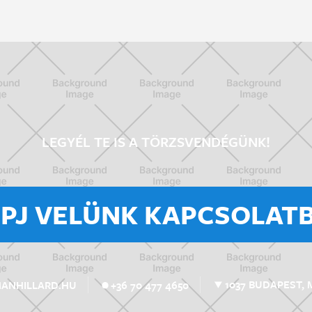
LEGYÉL TE IS A TÖRZSVENDÉGÜNK!
ÉPJ VELÜNK KAPCSOLATB
1037 BUDAPEST, 
MANHILLARD.HU
+36 70 477 4650