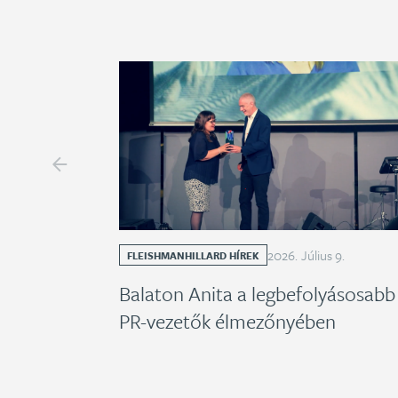
2026
.
Július
9
.
FLEISHMANHILLARD HÍREK
Balaton Anita a legbefolyásosabb
PR-vezetők élmezőnyében