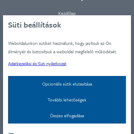
Kezdőlap
Ügynökségünkről
Süti beállítások
Ügyfeleink
Iparágak
Weboldalunkon sütiket használunk, hogy javítsuk az Ön
Szolgátatásaink
élményét és biztosítsuk a weboldal megfelelő működését.
Munkáink
Adatkezelési és Süti nyilatkozat
Aktualitások
Képzéseink
Opcionális sütik elutasítása
Kapcsolat
További lehetőségek
Adatkezelési nyilatkozat
Összes elfogadása
Kapcsolat
Montevideo u 9.