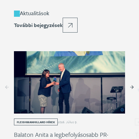
Aktualitások
További bejegyzések
2026
.
Július
9
.
FLEISHMANHILLARD HÍREK
Balaton Anita a legbefolyásosabb PR-
T