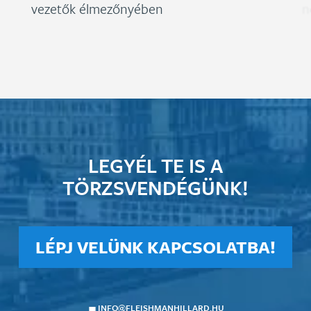
vezetők élmezőnyében
n
LEGYÉL TE IS A
TÖRZSVENDÉGÜNK!
LÉPJ VELÜNK KAPCSOLATBA!
INFO@FLEISHMANHILLARD.HU