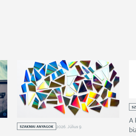
S
A 
2026
.
Július
9
.
SZAKMAI ANYAGOK
bi