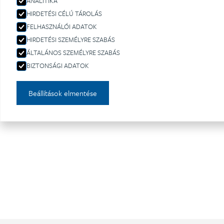
ANALITIKA
HIRDETÉSI CÉLÚ TÁROLÁS
A FleishmanHi
FELHASZNÁLÓI ADATOK
HIRDETÉSI SZEMÉLYRE SZABÁS
nyújtott a 
ÁLTALÁNOS SZEMÉLYRE SZABÁS
ápolása
BIZTONSÁGI ADATOK
tervezésében
Beállítások elmentése
szponzoráció