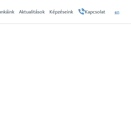
hu
nkáink
Aktualitások
Képzéseink
Kapcsolat
en