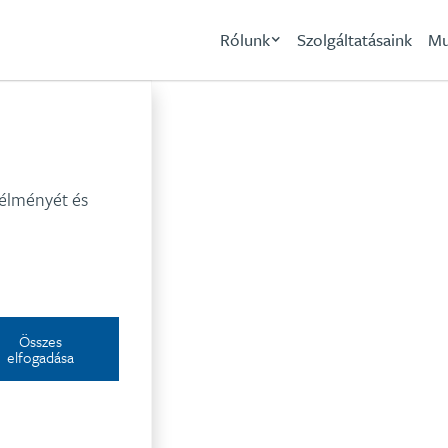
Rólunk
Szolgáltatásaink
Mu
UPC
 élményét és
Összes
elfogadása