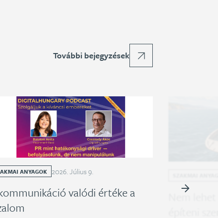
További bejegyzések
2026
.
Július
9
.
ZAKMAI ANYAGOK
SZAKMAI ANYA
kommunikáció valódi értéke a
Nem lehet
zalom
építeni sz