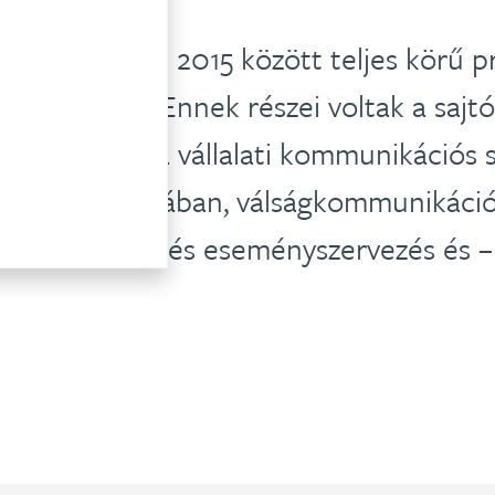
llard 2012 és 2015 között teljes körű pr
UPC számára. Ennek részei voltak a sajt
, tanácsadás a vállalati kommunikációs s
, végrehajtásában, válságkommunikáció
s tanácsadás és eseményszervezés és 