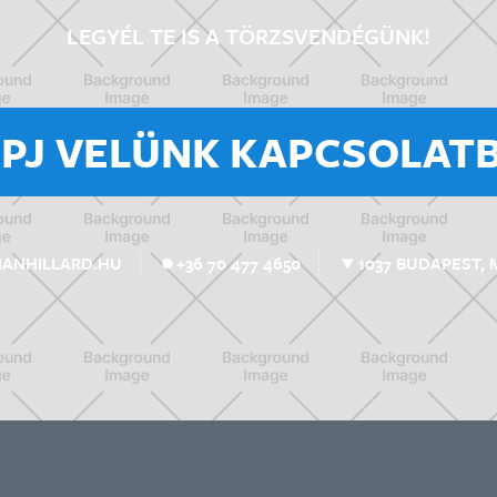
LEGYÉL TE IS A TÖRZSVENDÉGÜNK!
ÉPJ VELÜNK KAPCSOLATB
1037 BUDAPEST, 
MANHILLARD.HU
+36 70 477 4650