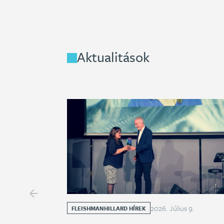
Aktualitások
2026
.
Július
9
.
FLEISHMANHILLARD HÍREK