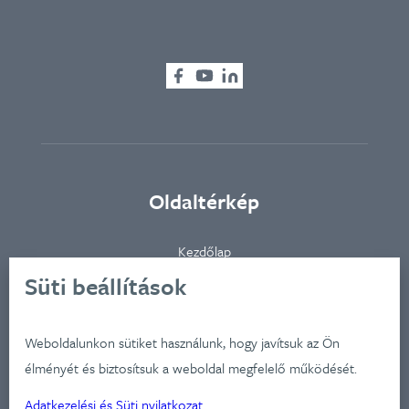
Oldaltérkép
Kezdőlap
Ügynökségünkről
Süti beállítások
Ügyfeleink
Iparágak
Weboldalunkon sütiket használunk, hogy javítsuk az Ön
Szolgátatásaink
élményét és biztosítsuk a weboldal megfelelő működését.
Munkáink
Adatkezelési és Süti nyilatkozat