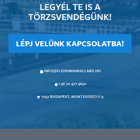
LEGYÉL TE IS A
TÖRZSVENDÉGÜNK!
LÉPJ VELÜNK KAPCSOLATBA!
INFO@FLEISHMANHILLARD.HU
+36 70 477 4650
1037 BUDAPEST, MONTEVIDEO U 9.