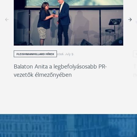
2026
.
July
9
.
FLEISHMANHILLARD HÍREK
Balaton Anita a legbefolyásosabb PR-
T
vezetők élmezőnyében
n