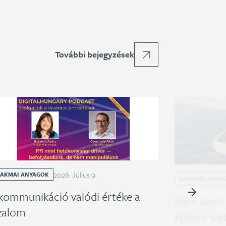
További bejegyzések
2026
.
Július
9
.
ZAKMAI ANYAGOK
SZAKMAI ANYA
kommunikáció valódi értéke a
Nem lehet
zalom
építeni sz