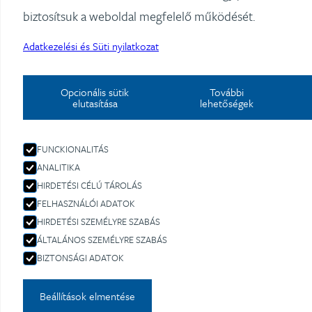
biztosítsuk a weboldal megfelelő működését.
Adatkezelési és Süti nyilatkozat
Opcionális sütik
További
elutasítása
lehetőségek
FUNCKIONALITÁS
ANALITIKA
HIRDETÉSI CÉLÚ TÁROLÁS
FELHASZNÁLÓI ADATOK
HIRDETÉSI SZEMÉLYRE SZABÁS
ÁLTALÁNOS SZEMÉLYRE SZABÁS
BIZTONSÁGI ADATOK
Beállítások elmentése
INTEGRÁLT VÁLLALATI KOMMUNIKÁCIÓS STRAT