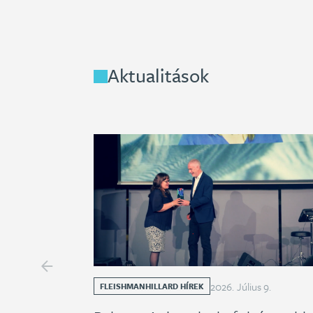
Aktualitások
2026
.
Július
9
.
FLEISHMANHILLARD HÍREK