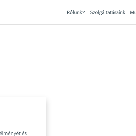
Rólunk
Szolgáltatásaink
Mu
Retail
 élményét és