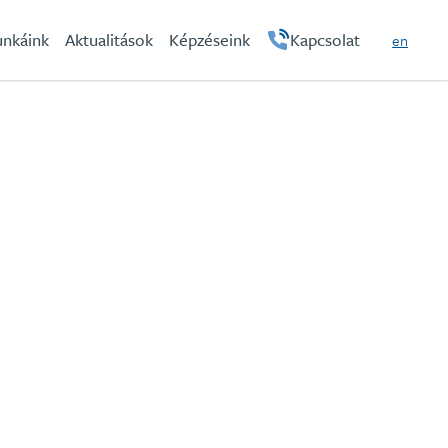
hu
nkáink
Aktualitások
Képzéseink
Kapcsolat
en