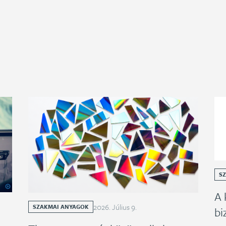
S
A 
2026
.
Július
9
.
SZAKMAI ANYAGOK
bi