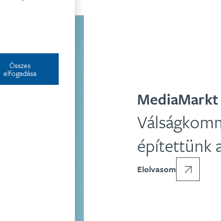
Összes
elfogadása
MediaMarkt
Válságkomm
építettünk
Elolvasom
ÉGIA