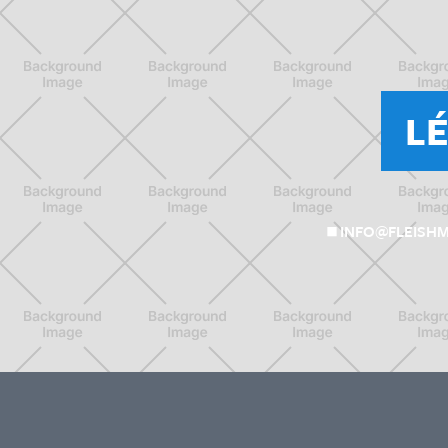
L
INFO@FLEISH