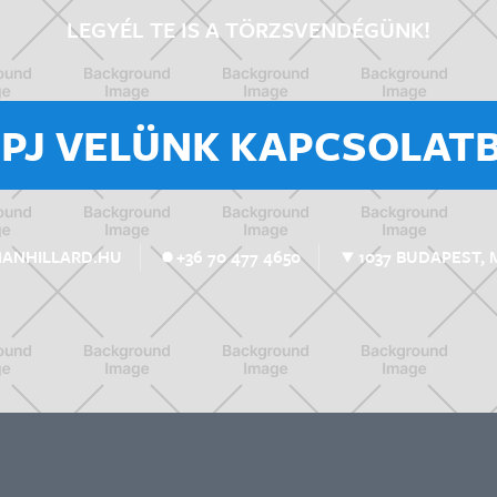
LEGYÉL TE IS A TÖRZSVENDÉGÜNK!
ÉPJ VELÜNK KAPCSOLATB
1037 BUDAPEST, 
MANHILLARD.HU
+36 70 477 4650