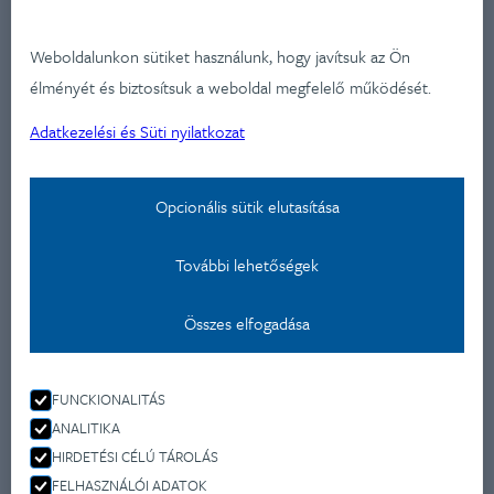
Ügyfeleink
Iparágak
Weboldalunkon sütiket használunk, hogy javítsuk az Ön
Szolgátatásaink
élményét és biztosítsuk a weboldal megfelelő működését.
Munkáink
Adatkezelési és Süti nyilatkozat
Aktualitások
Képzéseink
Opcionális sütik elutasítása
Kapcsolat
További lehetőségek
Adatkezelési nyilatkozat
Összes elfogadása
Kapcsolat
Montevideo u 9.
FUNCKIONALITÁS
1037 Budapest
ANALITIKA
+36 70 477 4650
HIRDETÉSI CÉLÚ TÁROLÁS
info@fleishmanhillard.hu
FELHASZNÁLÓI ADATOK