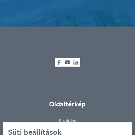
Oldaltérkép
Kezdőlap
Ügynökségünkről
Süti beállítások