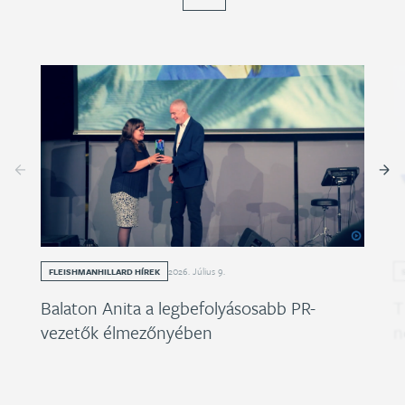
2026
.
Július
9
.
FLEISHMANHILLARD HÍREK
Balaton Anita a legbefolyásosabb PR-
T
vezetők élmezőnyében
n