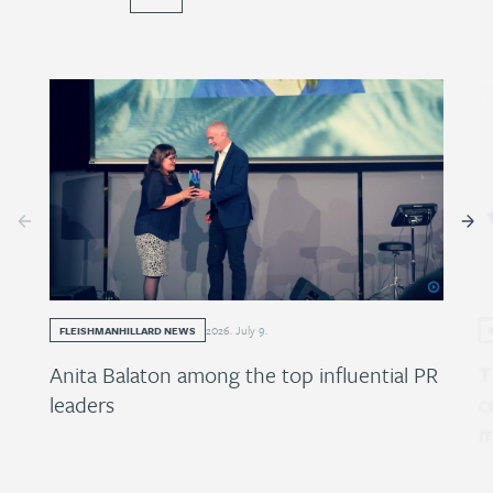
2026
.
July
9
.
FLEISHMANHILLARD NEWS
Anita Balaton among the top influential PR
T
leaders
c
m