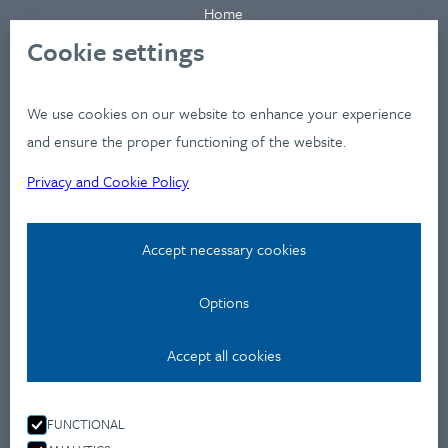
Home
About
Cookie settings
Clients
Industries
We use cookies on our website to enhance your experience
Services
and ensure the proper functioning of the website.
Works
Privacy and Cookie Policy
News
Workshops
Accept necessary cookies
Contact
Options
Privacy Policy
Accept all cookies
Contact
Montevideo u 9.,
FUNCTIONAL
1037 Budapest