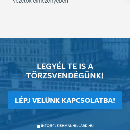
vezetők élmezőnyében
n
LEGYÉL TE IS A
TÖRZSVENDÉGÜNK!
LÉPJ VELÜNK KAPCSOLATBA!
INFO@FLEISHMANHILLARD.HU