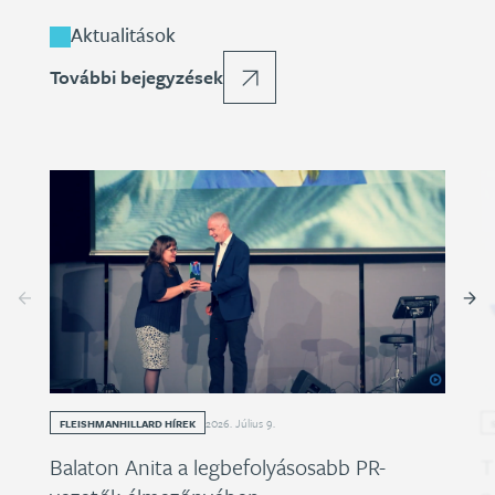
Aktualitások
További bejegyzések
2026
.
Július
9
.
FLEISHMANHILLARD HÍREK
Balaton Anita a legbefolyásosabb PR-
T