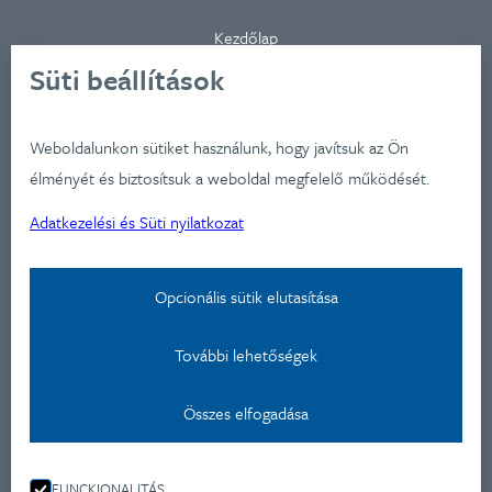
Kezdőlap
Ügynökségünkről
Süti beállítások
Ügyfeleink
Iparágak
Weboldalunkon sütiket használunk, hogy javítsuk az Ön
Szolgátatásaink
élményét és biztosítsuk a weboldal megfelelő működését.
Munkáink
Adatkezelési és Süti nyilatkozat
Aktualitások
Képzéseink
Opcionális sütik elutasítása
Kapcsolat
További lehetőségek
Adatkezelési nyilatkozat
Kapcsolat
Összes elfogadása
Montevideo u 9.
FUNCKIONALITÁS