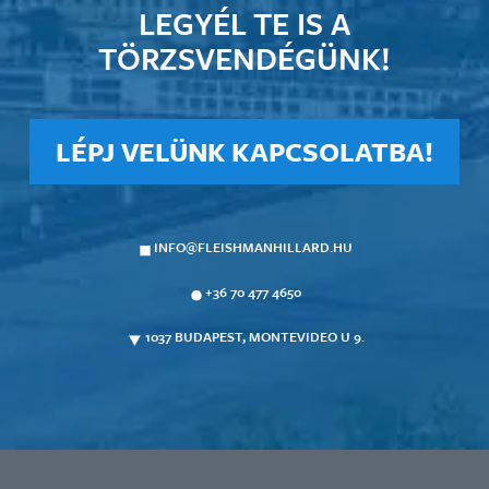
LEGYÉL TE IS A
TÖRZSVENDÉGÜNK!
LÉPJ VELÜNK KAPCSOLATBA!
INFO@FLEISHMANHILLARD.HU
+36 70 477 4650
1037 BUDAPEST, MONTEVIDEO U 9.