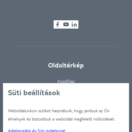
Oldaltérkép
Kezdőlap
Ügynökségünkről
Süti beállítások
Ügyfeleink
Iparágak
Weboldalunkon sütiket használunk, hogy javítsuk az Ön
Szolgátatásaink
élményét és biztosítsuk a weboldal megfelelő működését.
Munkáink
Adatkezelési és Süti nyilatkozat