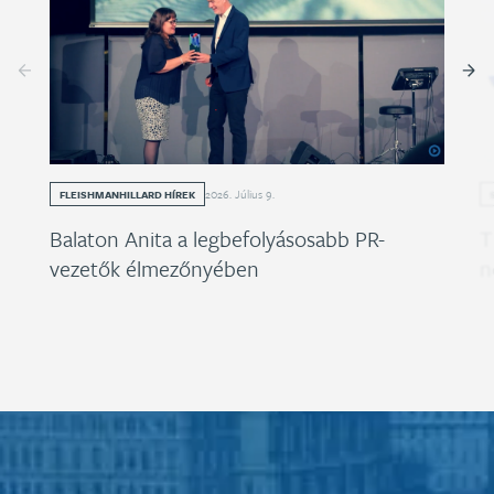
2026
.
Július
9
.
FLEISHMANHILLARD HÍREK
Balaton Anita a legbefolyásosabb PR-
T
vezetők élmezőnyében
n