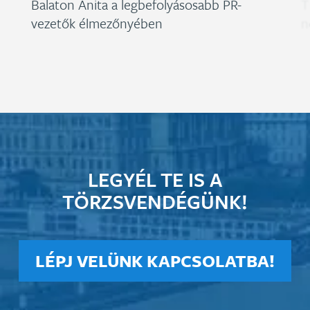
Balaton Anita a legbefolyásosabb PR-
T
vezetők élmezőnyében
n
LEGYÉL TE IS A
TÖRZSVENDÉGÜNK!
LÉPJ VELÜNK KAPCSOLATBA!