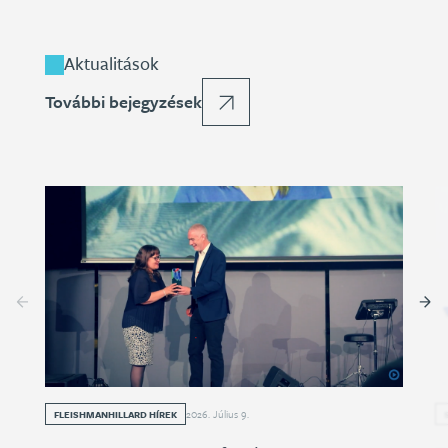
Aktualitások
További bejegyzések
2026
.
Július
9
.
FLEISHMANHILLARD HÍREK