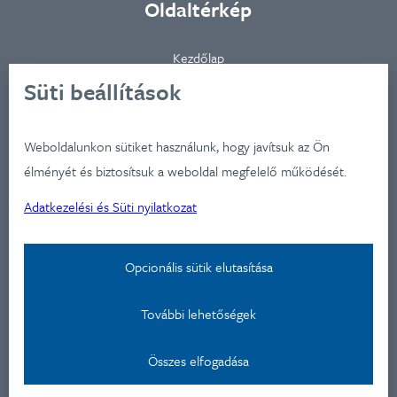
Oldaltérkép
Kezdőlap
Ügynökségünkről
Süti beállítások
Ügyfeleink
Iparágak
Weboldalunkon sütiket használunk, hogy javítsuk az Ön
Szolgátatásaink
élményét és biztosítsuk a weboldal megfelelő működését.
Munkáink
Adatkezelési és Süti nyilatkozat
Aktualitások
Képzéseink
Opcionális sütik elutasítása
Kapcsolat
További lehetőségek
Adatkezelési nyilatkozat
Összes elfogadása
Kapcsolat