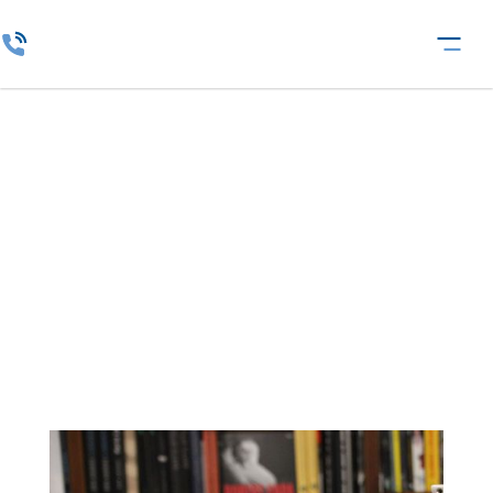
Márkaépítés,
pozicionálás